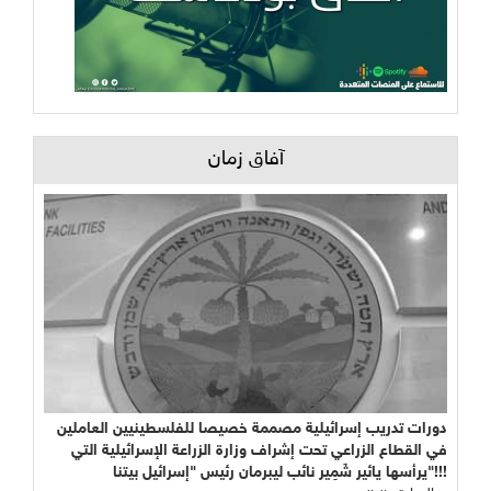
آفاق زمان
دورات تدريب إسرائيلية مصممة خصيصا للفلسطينيين العاملين
في القطاع الزراعي تحت إشراف وزارة الزراعة الإسرائيلية التي
يرأسها يائير شَمِير نائب ليبرمان رئيس "إسرائيل بيتنا"!!!