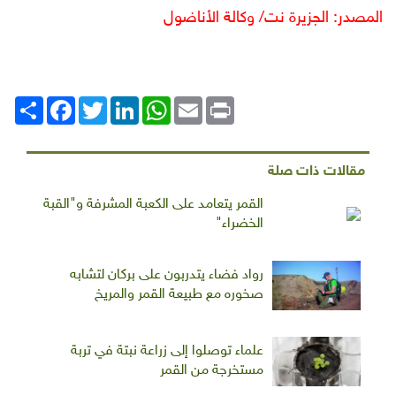
المصدر: الجزيرة نت/ وكالة الأناضول
Print
Email
WhatsApp
LinkedIn
Twitter
انشر
Facebook
مقالات ذات صلة
القمر يتعامد على الكعبة المشرفة و"القبة
الخضراء"
رواد فضاء يتدربون على بركان لتشابه
صخوره مع طبيعة القمر والمريخ
علماء توصلوا إلى زراعة نبتة في تربة
مستخرجة من القمر