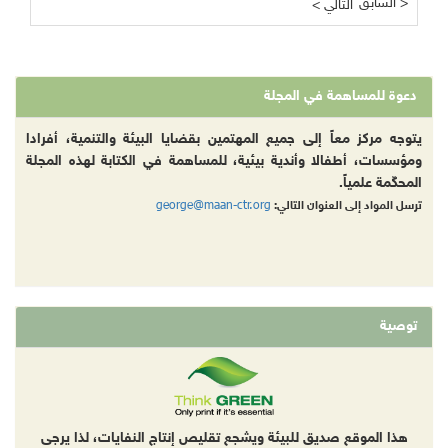
السابق >
< التالي
دعوة للمساهمة في المجلة
يتوجه مركز معاً إلى جميع المهتمين بقضايا البيئة والتنمية، أفرادا
ومؤسسات، أطفالا وأندية بيئية، للمساهمة في الكتابة لهذه المجلة
المحكّمة علمياً.
george@maan-ctr.org
ترسل المواد إلى العنوان التالي:
توصية
هذا الموقع صديق للبيئة ويشجع تقليص إنتاج النفايات، لذا يرجى