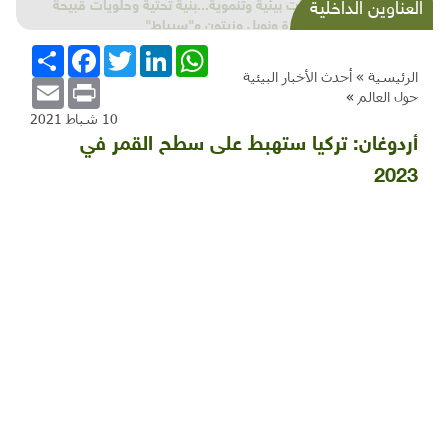
شذرات بيئية وتنموية...بنية تحتية وحلويات قبيحة
العناوين الداخلية
وحاكورة ونوبل وزيتون و"سيباط"
WhatsApp
LinkedIn
Twitter
Facebook
انشر
الرئيسية »
أحدث الأخبار البيئية
Email
Print
حول العالم
»
10 شباط 2021
أردوغان: تركيا ستهبط على سطح القمر في
2023