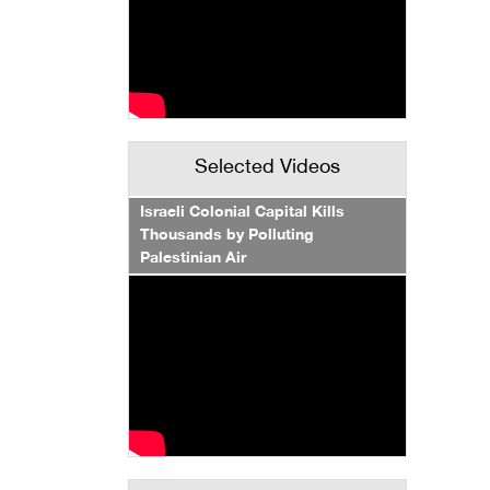
Selected Videos
Israeli Colonial Capital Kills
Thousands by Polluting
Palestinian Air