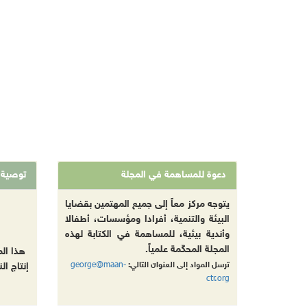
دعوة للمساهمة في المجلة
توصية
يتوجه مركز معاً إلى جميع المهتمين بقضايا
البيئة والتنمية، أفرادا ومؤسسات، أطفالا
وأندية بيئية، للمساهمة في الكتابة لهذه
المجلة المحكّمة علمياً.
هذا ال
george@maan-
ترسل المواد إلى العنوان التالي:
إنتاج ال
ctr.org