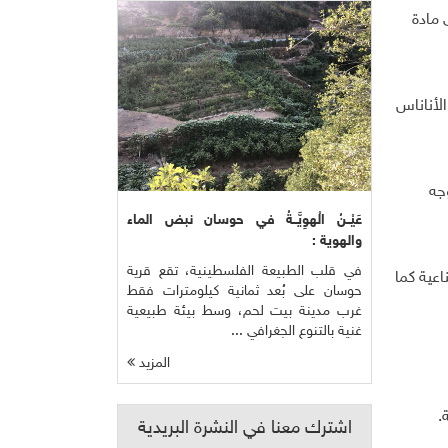
 مادة
لأناناس
جه
عَيْــنُ الْهوِيَّــةُ في حوسان نبض الماء
والهوية :
في قلب الطبيعة الفلسطينية، تقع قرية
اعية كما
حوسان على بُعد ثمانية كيلومترات فقط
غرب مدينة بيت لحم، وسط بيئة طبيعية
غنية بالتنوع الجغرافي ...
المزيد
.
اشترك معنا في النشرة البريدية