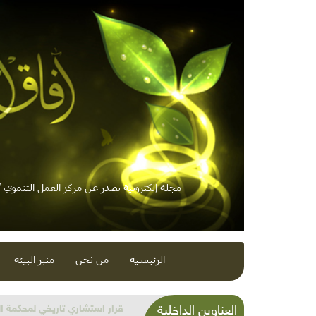
مجلة إلكترونية تصدر عن مركز العمل التنموي / 
الرئيسية
من نحن
منبر البيئة
شذرات بيئية وتنموية...بنية تح
العناوين الداخلية