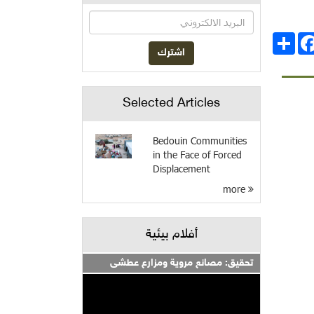
انشر
Facebo
Selected Articles
Bedouin Communities
in the Face of Forced
Displacement
more
أفلام بيئية
تحقيق: مصانع مروية ومزارع عطشى