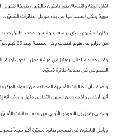
آفاق البيئة والتنمية/ طور باحثون ماليزيون طريقة لتحويل 
قوية يمكن استخدامها في بناء هياكل الطائرات المُسيّرة
.
وكان المشروع، الذي يرأسه البروفيسور محمد طارق حميد سل
من مزارع في هولو لانجات وهي منطقة تبعد 65 كيلومتراً عن كوالالمبور
وقال حميد سلطان لرويترز في ورشة عمل: "نحول أوراق ال
الخصوص في صناعة طائرة مُسيّرة.
وأضاف أن الطائرات المُسيّرة المصنعة من المواد المركبة 
أنها أرخص وأخف ومن السهل التخلص منها. وأردف أنه إذا 
ومضى يقول إن النموذج الأولي من هذه الطائرات المُسيّرة يمكن
ويأمل الباحثون في تصميم طائرة مُسيّرة أكبر حجماً تسع ح