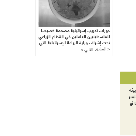
دورات تدريب إسرائيلية مصممة خصيصا
للفلسطينيين العاملين في القطاع الزراعي
تحت إشراف وزارة الزراعة الإسرائيلية التي
السابق >
يرأسها يائير شَمِير نائب ليبرمان رئيس
< التالي
"إسرائيل بيتنا"!!!
يئة
تعبر
 أو