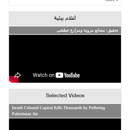
أفلام بيئية
تحقيق: مصانع مروية ومزارع عطشى
Selected Videos
Israeli Colonial Capital Kills Thousands by Polluting
Palestinian Air