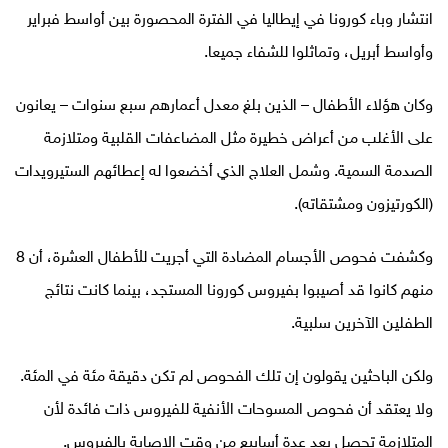
انتشار وباء كورونا في إيطاليا في الفترة المحصورة بين أواسط فبراير
وأواسط أبريل، وتماثلوا للشفاء جميعا.
وكان هؤلاء الأطفال – الذين بلغ معدل أعمارهم سبع سنوات – يعانون
على الأغلب من أعراض خطيرة مثل المضاعفات القلبية ومتلازمة
الصدمة السمية. وشمل العلاج الذي أخضعوا له إعطائهم الستيرويدات
(الكورتيزون ومشتقاته).
وكشفت فحوص الأجسام المضادة التي أجريت للأطفال العشرة، أن 8
منهم كانوا قد أصيبوا بفيروس كورونا المستجد، بينما كانت نتائج
الطفلين الآخرين سلبية.
ولكن الباحثين يقولون إن تلك الفحوص لم تكن دقيقة مئة في المئة.
ولا يعتقد أن فحوص المسوحات الأنفية للفيروس ذات فائدة لأن
المتلازمة تحصل بعد عدة أسابيع من وقت الإصابة بالفيروس.