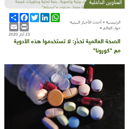
شذرات بيئية وتنموية...بنية تحتية وحلويات قبيحة
العناوين الداخلية
وحاكورة ونوبل وزيتون و"سيباط"
WhatsApp
LinkedIn
Twitter
Facebook
انشر
الرئيسية »
أحدث الأخبار البيئية
Email
Print
حول العالم
»
23 آذار 2020
الصحة العالمية تحذّر: لا تستخدموا هذه الأدوية
مع "كورونا"