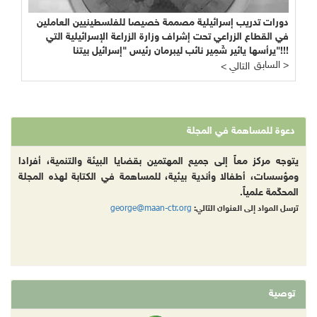
دورات تدريب إسرائيلية مصممة خصيصا للفلسطينيين العاملين
في القطاع الزراعي تحت إشراف وزارة الزراعة الإسرائيلية التي
يرأسها يائير شَمِير نائب ليبرمان رئيس "إسرائيل بيتنا"!!!
السابق >
< التالي
دعوة للمساهمة في المجلة
يتوجه مركز معاً إلى جميع المهتمين بقضايا البيئة والتنمية، أفرادا
ومؤسسات، أطفالا وأندية بيئية، للمساهمة في الكتابة لهذه المجلة
المحكّمة علمياً.
george@maan-ctr.org
ترسل المواد إلى العنوان التالي:
توصية