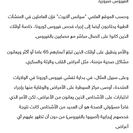
الفيروس ضروريا
.
وحسب الموقع العلمي "سيانس ألايرت" فإن العاملين في المنشآت
الطبية يحتاجون أيضا إلى إجراء فحص فيروس كورونا، خاصة أولئك
الذين كانوا على اتصال مباشر مع مصابين بالفيروس
.
والأمر ينطبق على أولئك الذين تبلغ أعمارهم 65 عاما أو أكثر ويعانون
مشاكل صحية مزمنة، مثل أمراض القلب والرئة والسكري
.
وعلى سبيل المثال، في بداية تفشي فيروس كورونا في الولايات
المتحدة، أوصى مركز السيطرة على الأمراض والوقاية منها بإجراء
اختبارات على الأشخاص الذين يعانون من الأعراض، لكن الأمر الذي
فاجأ مسؤولي الصحة هو أن العديد من الأشخاص كانت نتيجة
فحصهم إيجابية (أصيبوا بالفيروس) من دون أن تظهر عليهم أي
أعراض
.