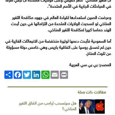
أن التغير المناخي "خطر حقيقي وعلى الولايات المتحدة أن تبقي طرفا
في المباحثات الجارية في الأمم المتحدة".
وعرضت الصين استعدادها لقيادة العالم في جهود مكافحة التغير
المناخي لو انسحبت الولايات المتحدة من التزاماتها في حين أبدت
الهند حماسا كبيرا لمكافحة التغير المناخي.
أما السعودية فأبدت دعمها لوتيرة منخفضة من الانبعاثات الغازية في
حين لم تصدق روسيا على اتفاقية باريس وهي خامس دولة مسؤولة
عن تلوث المناخ.
المصدر: بي بي سي العربية
Print
Email
WhatsApp
LinkedIn
Twitter
انشر
Facebook
مقالات ذات صلة
هل سينسحب ترامب من اتفاق التغير
المناخي؟