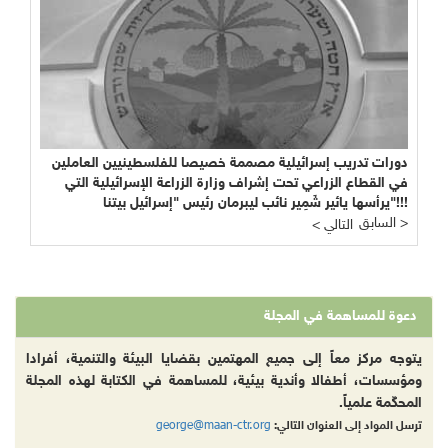
دورات تدريب إسرائيلية مصممة خصيصا للفلسطينيين العاملين
في القطاع الزراعي تحت إشراف وزارة الزراعة الإسرائيلية التي
يرأسها يائير شَمِير نائب ليبرمان رئيس "إسرائيل بيتنا"!!!
السابق >
< التالي
دعوة للمساهمة في المجلة
يتوجه مركز معاً إلى جميع المهتمين بقضايا البيئة والتنمية، أفرادا
ومؤسسات، أطفالا وأندية بيئية، للمساهمة في الكتابة لهذه المجلة
المحكّمة علمياً.
george@maan-ctr.org
ترسل المواد إلى العنوان التالي: