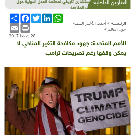
شذرات بيئية وتنموية...بنية تحتية وحلويات قبيحة
العناوين الداخلية
وحاكورة ونوبل وزيتون و"سيباط"
WhatsApp
LinkedIn
Twitter
Facebook
انشر
الرئيسية »
أحدث الأخبار البيئية
Email
Print
حول العالم
»
28 شباط 2017
الأمم المتحدة: جهود مكافحة التغير المناخي لا
يمكن وقفها رغم تصريحات ترامب