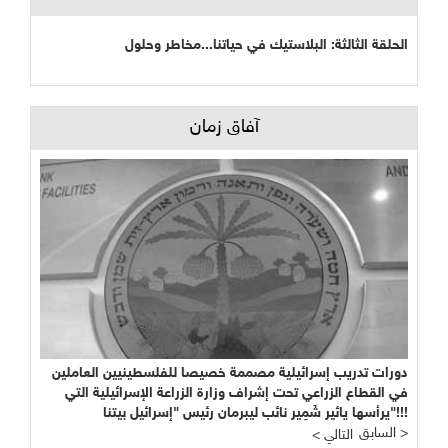
الحلقة الثالثة: البلاستيك في حياتنا...مخاطر وحلول
آفاق زمان
دورات تدريب إسرائيلية مصممة خصيصا للفلسطينيين العاملين
في القطاع الزراعي تحت إشراف وزارة الزراعة الإسرائيلية التي
يرأسها يائير شَمِير نائب ليبرمان رئيس "إسرائيل بيتنا"!!!
السابق >
< التالي