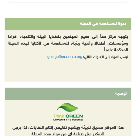
دعوة للمساهمة في المجلة
يتوجه مركز معاً إلى جميع المهتمين بقضايا البيئة والتنمية، أفرادا
ومؤسسات، أطفالا وأندية بيئية، للمساهمة في الكتابة لهذه المجلة
المحكّمة علمياً.
george@maan-ctr.org
ترسل المواد إلى العنوان التالي:
توصية
هذا الموقع صديق للبيئة ويشجع تقليص إنتاج النفايات، لذا يرجى
التفكير قبل طباعة أي من مواد هذه المجلة