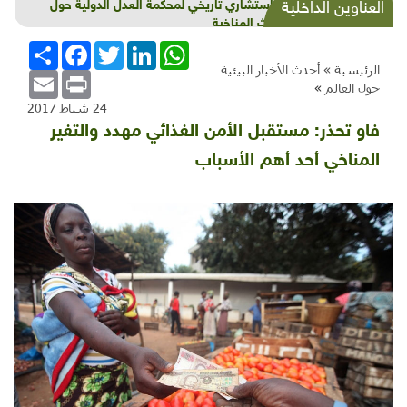
شذرات بيئية وتنموية...بنية تحتية وحلويات قبيحة
العناوين الداخلية
وحاكورة ونوبل وزيتون و"سيباط"
WhatsApp
LinkedIn
Twitter
Facebook
انشر
الرئيسية »
أحدث الأخبار البيئية
Email
Print
حول العالم
»
24 شباط 2017
فاو تحذر: مستقبل الأمن الغذائي مهدد والتغير
المناخي أحد أهم الأسباب