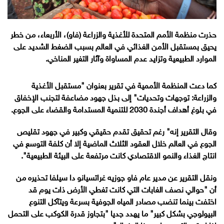
حذرت منظمة الأمم المتحدة للأغذية والزراعة (فاو)، الأربعاء، من خطر
يحيق بمستقبل الأمن الغذائي في العالم بسبب الضغط الشديد على
الموارد الطبيعية وتزايد عدم المساواة وآثار التغير المناخي.
كما دعت المنظمة الأممية في تقرير بعنوان "مستقبل الأغذية
والزراعة: توجهات وتحديات" إلى بذل جهود مضاعفة لتجنب الإخفاق
في بلوغ أهداف أجندة 2030 للتنمية المستدامة والقضاء على الجوع.
وقال التقرير إنه" رغم تحقيق تقدم حقيقي وكبير في جهود تقليص
الجوع في العالم خلال العقود الثلاث الماضية إلا أن كلفة التوسع في
انتاج الغذاء والنمو الاقتصادي كانت مرتفعة على البيئة الطبيعية".
ونقل التقرير عن مدير عام فاو جوزيه غراتسيانو دا سيلفا تحذيره من
أن "حوالي نصف الغابات التي كانت تغطي الأرض ذات يوم قد
اختفت بينما تنضب مصادر المياه الجوفية بسرعة ويتآكل التنوع
البيولوجي بشكل كبير" ما يهدد جديا "بتجاوز قدرة الكوكب على التحمل