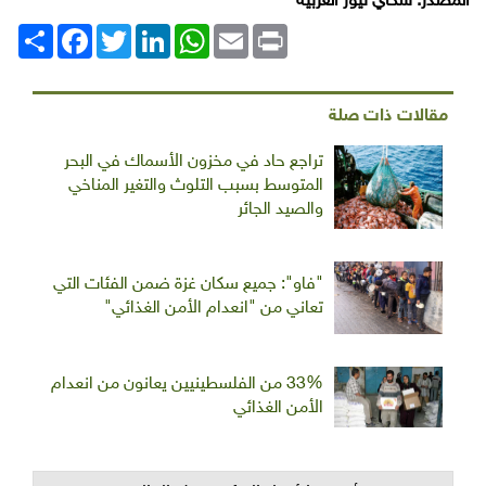
المصدر: سكاي نيوز العربية
Print
Email
WhatsApp
LinkedIn
Twitter
انشر
Facebook
مقالات ذات صلة
تراجع حاد في مخزون الأسماك في البحر
المتوسط بسبب التلوث والتغير المناخي
والصيد الجائر
"فاو": جميع سكان غزة ضمن الفئات التي
تعاني من "انعدام الأمن الغذائي"
33% من الفلسطينيين يعانون من انعدام
الأمن الغذائي