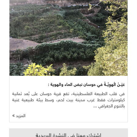
عَيْــنُ الْهوِيَّــةُ في حوسان نبض الماء والهوية :
في قلب الطبيعة الفلسطينية، تقع قرية حوسان على بُعد ثمانية
كيلومترات فقط غرب مدينة بيت لحم، وسط بيئة طبيعية غنية
بالتنوع الجغرافي ...
المزيد
اشترك معنا في النشرة البريدية