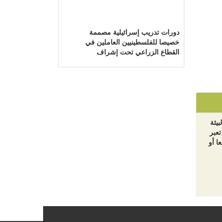
دورات تدريب إسرائيلية مصممة
خصيصا للفلسطينيين العاملين في
القطاع الزراعي تحت إشراف
وزارة الزراعة الإسرائيلية التي
يرأسها يائير شَمِير نائب ليبرمان
رئيس "إسرائيل بيتنا"!!!
بيئة
تعبر
ا أو