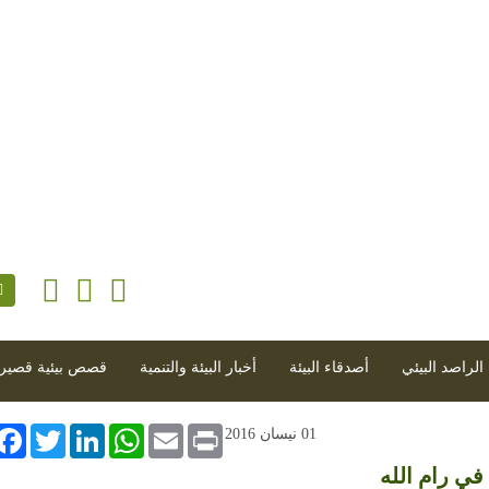
 معاً
|
تشرين الثاني 2025 - العدد 180 (2025-11-01)
الراصد البيئي
أصدقاء البيئة
أخبار البيئة والتنمية
قصص بيئية قصير
book
Twitter
LinkedIn
WhatsApp
Email
Print
01 نيسان 2016