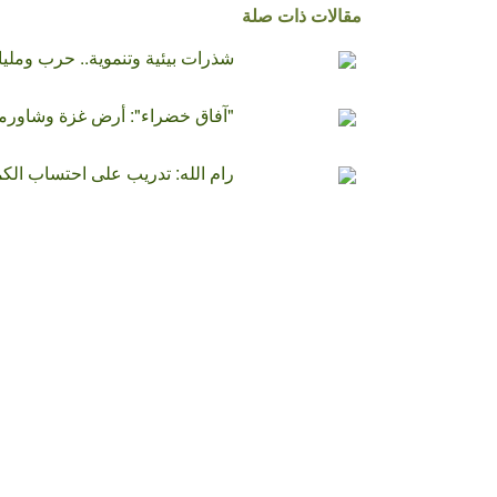
مقالات ذات صلة
شذرات بيئية وتنموية.. حرب ومليار
"آفاق خضراء": أرض غزة وشاورما 
رام الله: تدريب على احتساب الكم