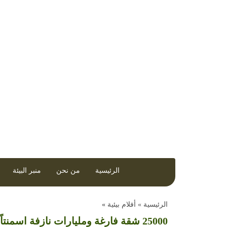
مجلة إلكترونية تصدر عن مركز العمل التنموي /
الرئيسية
من نحن
منبر البيئة
الرئيسية »
أفلام بيئية
»
25000 شقة فارغة ومليارات نازفة اسمنتاً في رام الله