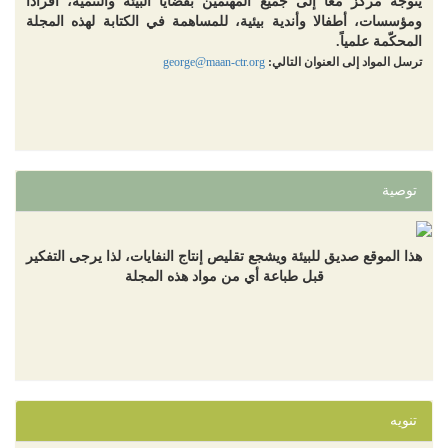
يتوجه مركز معاً إلى جميع المهتمين بقضايا البيئة والتنمية، أفرادا
ومؤسسات، أطفالا وأندية بيئية، للمساهمة في الكتابة لهذه المجلة
المحكّمة علمياً.
ترسل المواد إلى العنوان التالي:
george@maan-ctr.org
توصية
هذا الموقع صديق للبيئة ويشجع تقليص إنتاج النفايات، لذا يرجى التفكير
قبل طباعة أي من مواد هذه المجلة
تنويه