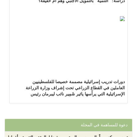
دراسة: "التنمية" بالتمويل الأجنبي وهم أم حقيقة؟
دورات تدريب إسرائيلية مصممة خصيصا للفلسطينيين
العاملين في القطاع الزراعي تحت إشراف وزارة الزراعة
الإسرائيلية التي يرأسها يائير شَمِير نائب ليبرمان رئيس
"إسرائيل بيتنا"!!!
دعوة للمساهمة في المجلة