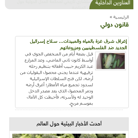
شذرات بيئية وتنموية...بنية تحتية وحلويات قبيحة
العناوين الداخلية
وحاكورة ونوبل وزيتون و"سيباط"
الرئيسية »
قانون دولي
إغراق شرق غزة بالمياه والمبيدات... سلاح إسرائيل
الجديد ضد الفلسطينيين ومزروعاتهم
قبل بضعة أيام من المنخفض الجوي في
أواسط كانون ثاني الماضي، وعد المزارع
عبد الكريم حبيب أطفاله بتنظيم رحله
ترفيهية عندما يجني محصول البقوليات من
أرضه، لكن فتح السلطات الإسرائيلية
لسدود تجميع مياه الأمطار؛ أغرق أرضه
ودمر المحصول الذي يعد مصدر الدخل
الوحيد له ولأسرته، فأحبطت كل الآمال
بموسم مربحٍ.
أحدث الأخبار البيئية حول العالم