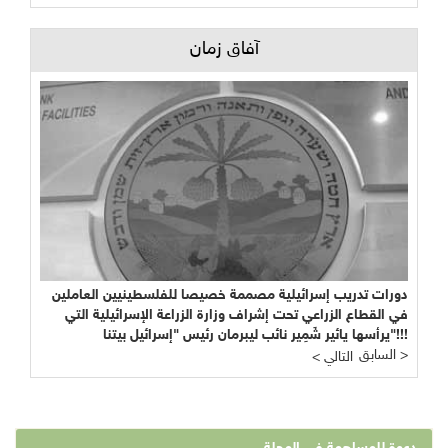
آفاق زمان
دورات تدريب إسرائيلية مصممة خصيصا للفلسطينيين العاملين
في القطاع الزراعي تحت إشراف وزارة الزراعة الإسرائيلية التي
يرأسها يائير شَمِير نائب ليبرمان رئيس "إسرائيل بيتنا"!!!
السابق >
< التالي