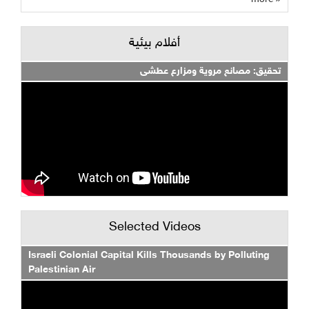
أفلام بيئية
تحقيق: مصانع مروية ومزارع عطشى
Selected Videos
Israeli Colonial Capital Kills Thousands by Polluting
Palestinian Air