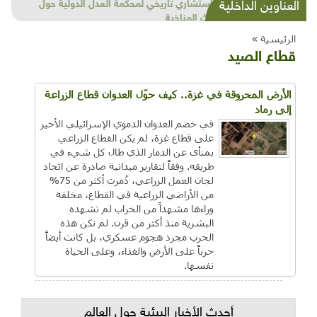
شذرات بيئية وتنموية...بنية تحتية وحلويات قبيحة
العناوين الداخلية
وحاكورة ونوبل وزيتون و"سيباط"
الرئيسية »
قطاع الصيد
الأرض المحروقة في غزة.. كيف حوّل العدوان قطاع الزراعة
إلى رماد
في خضم العدوان الدموي الإسرائيلي الأخير
على قطاع غزة، لم يكن القطاع الزراعي
بمنأى عن الدمار الذي طال كل شيء في
طريقه. وفقاً لتقارير ميدانية صادرة عن اتحاد
لجان العمل الزراعي، دُمرت أكثر من 75%
من الأراضي الزراعية في القطاع، مخلفة
وراءها مشهداً من الخراب لم تشهده
البشرية منذ أكثر من قرن. لم تكن هذه
الحرب مجرد هجوم عسكري، بل كانت أيضاً
حرباً على الأرض والغذاء، وعلى الحياة
نفسها.
أحدث الأخبار البيئية حول العالم