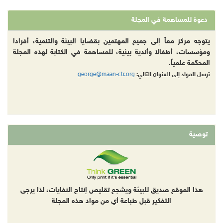
دعوة للمساهمة في المجلة
يتوجه مركز معاً إلى جميع المهتمين بقضايا البيئة والتنمية، أفرادا
ومؤسسات، أطفالا وأندية بيئية، للمساهمة في الكتابة لهذه المجلة
المحكّمة علمياً.
george@maan-ctr.org
ترسل المواد إلى العنوان التالي:
توصية
هذا الموقع صديق للبيئة ويشجع تقليص إنتاج النفايات، لذا يرجى
التفكير قبل طباعة أي من مواد هذه المجلة