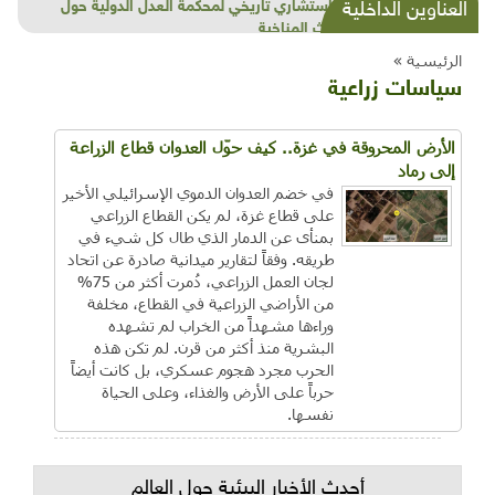
شذرات بيئية وتنموية...بنية تحتية وحلويات قبيحة
العناوين الداخلية
وحاكورة ونوبل وزيتون و"سيباط"
الرئيسية »
سياسات زراعية
الأرض المحروقة في غزة.. كيف حوّل العدوان قطاع الزراعة
إلى رماد
في خضم العدوان الدموي الإسرائيلي الأخير
على قطاع غزة، لم يكن القطاع الزراعي
بمنأى عن الدمار الذي طال كل شيء في
طريقه. وفقاً لتقارير ميدانية صادرة عن اتحاد
لجان العمل الزراعي، دُمرت أكثر من 75%
من الأراضي الزراعية في القطاع، مخلفة
وراءها مشهداً من الخراب لم تشهده
البشرية منذ أكثر من قرن. لم تكن هذه
الحرب مجرد هجوم عسكري، بل كانت أيضاً
حرباً على الأرض والغذاء، وعلى الحياة
نفسها.
أحدث الأخبار البيئية حول العالم