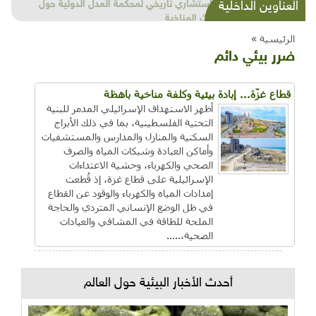
شذرات بيئية وتنموية...بنية تحتية وحلويات قبيحة
العناوين الداخلية
وحاكورة ونوبل وزيتون و"سيباط"
الرئيسية »
ضرر بيئي دائم
قطاع غزّة... إبادة بيئية وكلفة مناخية باهظة
أظهر الاستهداف الإسرائيلي المدمر للبنية
التحتية الفلسطينية، بما في ذلك الأبراج
السكنية والمنازل والمدارس والمستشفيات
وأماكن العبادة وشبكات المياه والصرف
الصحي والكهرباء، وحشية الاعتداءات
الإسرائيلية على قطاع غزة، إذ قُطعت
إمدادات المياه والكهرباء والوقود عن القطاع
في ظل الوضع الإنساني المتردي والحاجة
الملحة للطاقة في المشافي والعيادات
الصحية،.....
أحدث الأخبار البيئية حول العالم