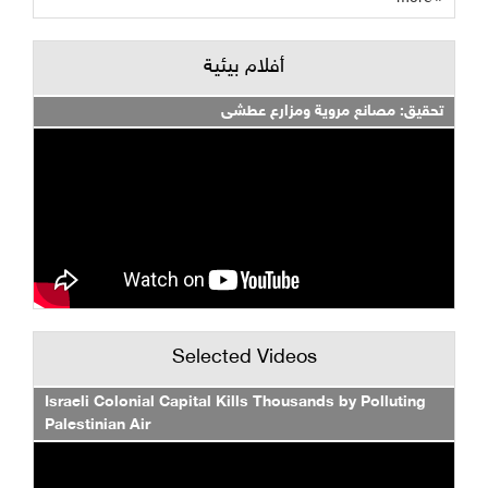
أفلام بيئية
تحقيق: مصانع مروية ومزارع عطشى
Selected Videos
Israeli Colonial Capital Kills Thousands by Polluting
Palestinian Air