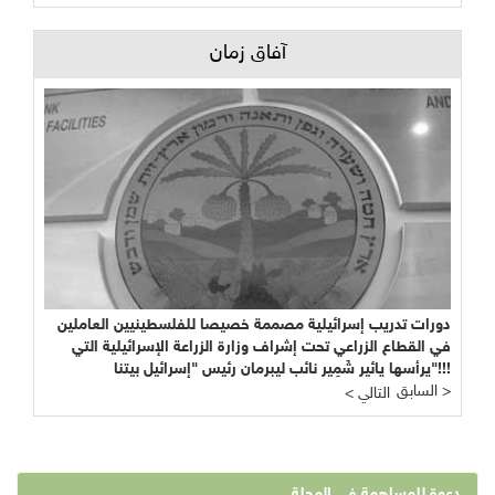
آفاق زمان
دورات تدريب إسرائيلية مصممة خصيصا للفلسطينيين العاملين
في القطاع الزراعي تحت إشراف وزارة الزراعة الإسرائيلية التي
يرأسها يائير شَمِير نائب ليبرمان رئيس "إسرائيل بيتنا"!!!
السابق >
< التالي
دعوة للمساهمة في المجلة