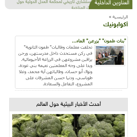
شذرات بيئية وتنموية...بنية تحتية وحلويات قبيحة
العناوين الداخلية
وحاكورة ونوبل وزيتون و"سيباط"
الرئيسية »
أكوابونيك
"بنات طمون" "يزرعن" الماء...
تحلقت معلمات وطالبات" طمون الثانوية"
في ركن مستحدث داخل مدرستهن، ورحن
يراقبن مشروعهن في الزراعة الأحيومائية.
وبدا على وجه المعلمتين نعيمة بني عودة،
ونوال أبو حسان، وطالباتهن آية محمد، وعلا
طوباسي، ودنيا حسن المشرفات على
المشروع، التفاعل والسعادة.
أحدث الأخبار البيئية حول العالم