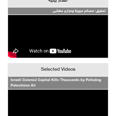
أفلام بيئية
تحقيق: مصانع مروية ومزارع عطشى
Selected Videos
Israeli Colonial Capital Kills Thousands by Polluting
Palestinian Air