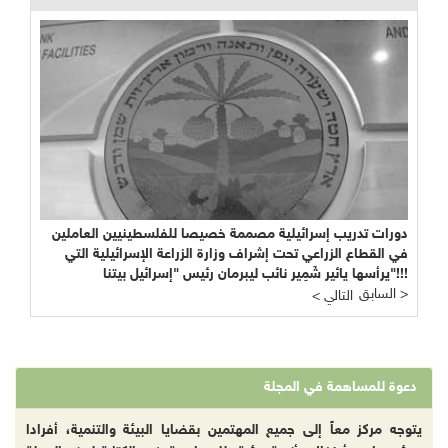
دورات تدريب إسرائيلية مصممة خصيصا للفلسطينيين العاملين
في القطاع الزراعي تحت إشراف وزارة الزراعة الإسرائيلية التي
يرأسها يائير شَمِير نائب ليبرمان رئيس "إسرائيل بيتنا"!!!
السابق >
< التالي
دعوة للمساهمة في المجلة
يتوجه مركز معاً إلى جميع المهتمين بقضايا البيئة والتنمية، أفرادا