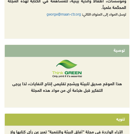
ومؤسسات، أطفالا وأندية بيئية، للمساهمة في الكتابة لهذه المجلة
المحكّمة علمياً.
george@maan-ctr.org
ترسل المواد إلى العنوان التالي:
توصية
هذا الموقع صديق للبيئة ويشجع تقليص إنتاج النفايات، لذا يرجى
التفكير قبل طباعة أي من مواد هذه المجلة
تنويه
الآراء الواردة في مجلة "آفاق البيئة والتنمية" تعبر عن رأي كتابها ولا