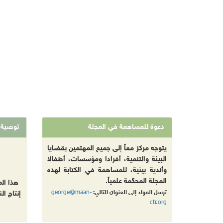
دعوة للمساهمة في المجلة
توصية
يتوجه مركز معاً إلى جميع المهتمين بقضايا
البيئة والتنمية، أفرادا ومؤسسات، أطفالا
وأندية بيئية، للمساهمة في الكتابة لهذه
المجلة المحكّمة علمياً.
هذا ال
george@maan-
ترسل المواد إلى العنوان التالي:
إنتاج ال
ctr.org