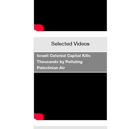
Selected Videos
Israeli Colonial Capital Kills
Thousands by Polluting
Palestinian Air