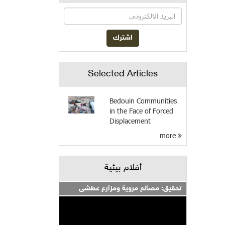
Selected Articles
Bedouin Communities
in the Face of Forced
Displacement
more
أفلام بيئية
تحقيق: مصانع مروية ومزارع عطشى