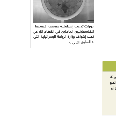
دورات تدريب إسرائيلية مصممة خصيصا
للفلسطينيين العاملين في القطاع الزراعي
تحت إشراف وزارة الزراعة الإسرائيلية التي
السابق >
يرأسها يائير شَمِير نائب ليبرمان رئيس
< التالي
"إسرائيل بيتنا"!!!
يئة
تعبر
 أو