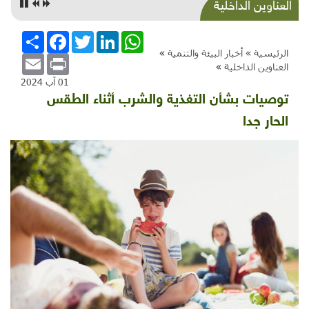
نهاية "التوجيهي" بداية الأسئلة!
العناوين الداخلية
WhatsApp
LinkedIn
Twitter
Facebook
انشر
الرئيسية »
أخبار البيئة والتنمية
»
Email
Print
العناوين الداخلية
»
01 آب 2024
توصيات بشأن التغذية والشرب أثناء الطقس
الحار جدا