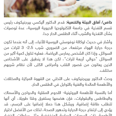
خاص/ آفاق البيئة والتنمية
: قدم الدكتور أليكسي بيرجنيكوف رئيس
قسم التغذية في جامعة التكنولوجيا الحيوية الروسية، عدة توصيات
بشأن التغذية والشرب أثناء الطقس الحار جدا.
وأشار في حديث لوكالة نوفوستي الروسية للأنباء، إلى أنه عندما تكون
درجة حرارة الهواء مرتفعة، من الضروري شرب 2.5- 3 لترات من
السوائل. وإذا كان الشخص يمارس الرياضة، فعليه تناول كمية أكبر من
السوائل "حوالي أربعة لترات"، لكن هذا لا ينطبق على الأشخاص
الذين يعانون من قصور القلب وأمراض الكلى لأن نظام شربهم
مختلف.
وحث الدكتور بيريجنيكوف على التخلي عن القهوة المركزة والمخللات
والأطعمة المالحة والغنية بالتوابل في الطقس الحار.
أما بالنسبة للأطعمة البروتينية- اللحوم المقلية والدواجن والأسماك
والبطاطس والبقوليات، فإن هضمها يستغرق وقتا طويلا، أي أنها
تتطلب طاقة إضافية. ويشكل هذا حملا إضافيا على الجسم، قد
يؤدي إلى ارتفاع درجة الحرارة وتدهور الصحة، لذلك من الأفضل اختيار
الأطعمة ذات السعرات الحرارية المنخفضة مثل سلطات الخضار