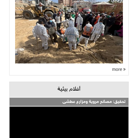
more
أفلام بيئية
تحقيق: مصانع مروية ومزارع عطشى