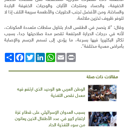
الخفيفة، والحساء ومنتجات الألبان والوجبات الخفيفة الباردة
والساخنة. ومن الأفضل تجنب الحلويات والأطعمة سريعة التلف إذا لا
تتوفر ظروف تخزين ملائمة.
وقال: "لا ينصح في الطقس الحار بتناول سلطات متعددة المكونات،
لأنه في درجات الحرارة المرتفعة تقصر مدة صلاحيتها جدا، بسبب
تكاثر البكتيريا فيها بسرعة، ما يؤدي إلى تسمم الجسم والإصابة
بأمراض معدية مختلفة".
Print
Email
WhatsApp
LinkedIn
Twitter
انشر
Facebook
مقالات ذات صلة
الوطن العربي هو الوحيد الذي ارتفع فيه
معدل نقص التغذية
بسبب العدوان الإسرائيلي على قطاع غزة
ارتفاع كبير في عدد الأطفال الذين يعانون
من سوء التغذية الحاد