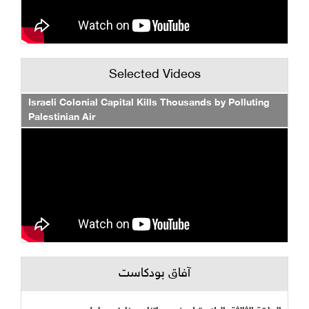
Selected Videos
Israeli Colonial Capital Kills Thousands by Polluting
Palestinian Air
آفاق بودكاست