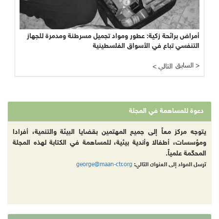
أمراض برائحة زكية: عطور ومواد تجميل مسرطنة ومدمرة للجهاز
التنفسي تباع في الأسواق الفلسطينية
السابق >
< التالي
دعوة للمساهمة في المجلة
يتوجه مركز معاً إلى جميع المهتمين بقضايا البيئة والتنمية، أفرادا
ومؤسسات، أطفالا وأندية بيئية، للمساهمة في الكتابة لهذه المجلة
المحكّمة علمياً.
george@maan-ctr.org
ترسل المواد إلى العنوان التالي: