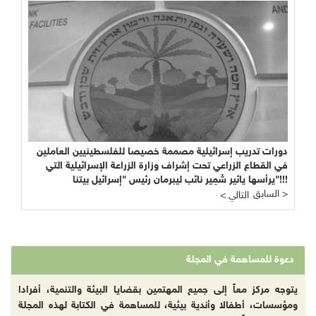
دورات تدريب إسرائيلية مصممة خصيصا للفلسطينيين العاملين
في القطاع الزراعي تحت إشراف وزارة الزراعة الإسرائيلية التي
يرأسها يائير شَمِير نائب ليبرمان رئيس "إسرائيل بيتنا"!!!
السابق >
< التالي
دعوة للمساهمة في المجلة
يتوجه مركز معاً إلى جميع المهتمين بقضايا البيئة والتنمية، أفرادا
ومؤسسات، أطفالا وأندية بيئية، للمساهمة في الكتابة لهذه المجلة