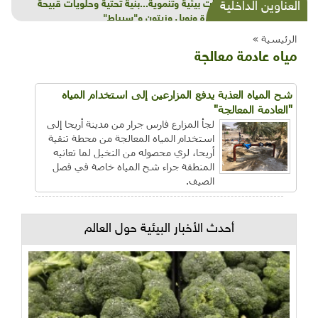
شذرات بيئية وتنموية...بنية تحتية وحلويات قبيحة
العناوين الداخلية
وحاكورة ونوبل وزيتون و"سيباط"
الرئيسية »
مياه عادمة معالجة
شح المياه العذبة يدفع المزارعين إلى استخدام المياه
"العادمة المعالجة"
لجأ المزارع فارس جرار من مدينة أريحا إلى
استخدام المياه المعالجة من محطة تنقية
أريحا، لري محصوله من النخيل لما تعانيه
المنطقة جراء شح المياه خاصة في فصل
الصيف.
أحدث الأخبار البيئية حول العالم