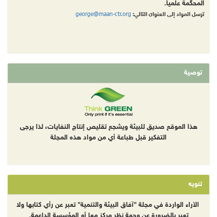
المحكّمة علمياً.
george@maan-ctr.org
ترسل المواد إلى العنوان التالي:
توصية
هذا الموقع صديق للبيئة ويشجع تقليص إنتاج النفايات، لذا يرجى
التفكير قبل طباعة أي من مواد هذه المجلة
تنويه
الآراء الواردة في مجلة "آفاق البيئة والتنمية" تعبر عن رأي كتابها ولا
تعبر بالضرورة عن وجهة نظر مركز معا أو المؤسسة الداعمة.