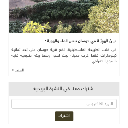
عَيْــنُ الْهوِيَّــةُ في حوسان نبض الماء والهوية :
في قلب الطبيعة الفلسطينية، تقع قرية حوسان على بُعد ثمانية
كيلومترات فقط غرب مدينة بيت لحم، وسط بيئة طبيعية غنية
بالتنوع الجغرافي ...
المزيد
اشترك معنا في النشرة البريدية