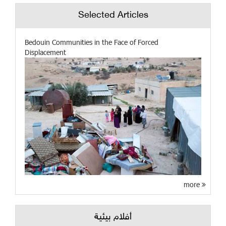
Selected Articles
Bedouin Communities in the Face of Forced
Displacement
more
أفلام بيئية