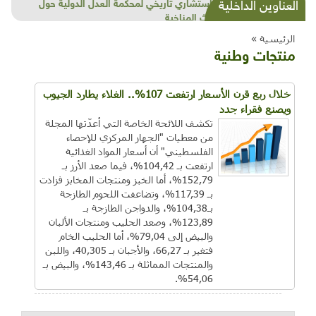
شذرات بيئية وتنموية...بنية تحتية وحلويات قبيحة
العناوين الداخلية
وحاكورة ونوبل وزيتون و"سيباط"
الرئيسية »
منتجات وطنية
خلال ربع قرن الأسعار ارتفعت 107%.. الغلاء يطارد الجيوب
ويصنع فقراء جدد
تكشف اللائحة الخاصة التي أعدّتها المجلة
من معطيات "الجهاز المركزي للإحصاء
الفلسطيني" أن أسعار المواد الغذائية
ارتفعت بـ 104,42%، فيما صعد الأرز بـ
152,79%، أما الخبز ومنتجات المخابز فزادت
بـ 117,39%، وتضاعفت اللحوم الطازجة
بـ104,38%، والدواجن الطازجة بـ
123,89%، وصعد الحليب ومنتجات الألبان
والبيض إلى 79,04%، أما الحليب الخام
فتغير بـ 66,27، والأجبان بـ 40,305، واللبن
والمنتجات المماثلة بـ 143,46%، والبيض بـ
54,06%.