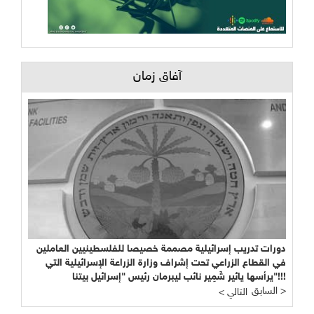
آفاق زمان
دورات تدريب إسرائيلية مصممة خصيصا للفلسطينيين العاملين
في القطاع الزراعي تحت إشراف وزارة الزراعة الإسرائيلية التي
يرأسها يائير شَمِير نائب ليبرمان رئيس "إسرائيل بيتنا"!!!
السابق >
< التالي