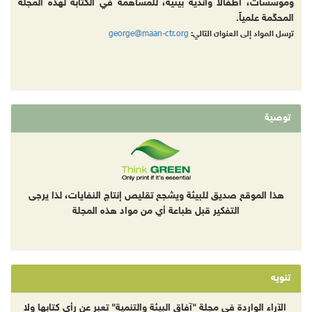
ومؤسسات، أطفالا وأندية بيئية، للمساهمة في الكتابة لهذه المجلة
المحكّمة علمياً.
george@maan-ctr.org
ترسل المواد إلى العنوان التالي:
توصية
هذا الموقع صديق للبيئة ويشجع تقليص إنتاج النفايات، لذا يرجى
التفكير قبل طباعة أي من مواد هذه المجلة
تنويه
الآراء الواردة في مجلة "آفاق البيئة والتنمية" تعبر عن رأي كتابها ولا