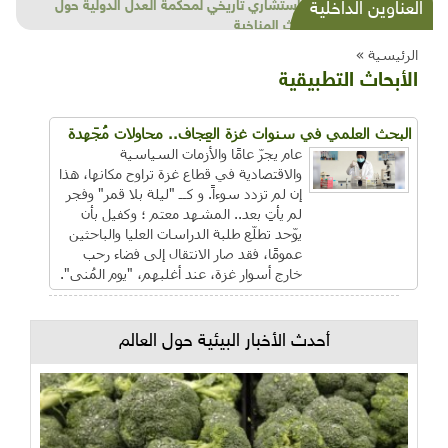
شذرات بيئية وتنموية...بنية تحتية وحلويات قبيحة
العناوين الداخلية
وحاكورة ونوبل وزيتون و"سيباط"
الرئيسية »
الأبحاث التطبيقية
البحث العلمي في سنوات غزة العِجاف.. محاولات مُجَهدة
عام يجرّ عامًا والأزمات السياسية
والاقتصادية في قطاع غزة تراوح مكانها، هذا
إن لم تزدد سوءاً. و كــ "ليلة بلا قمر" وفجر
لم يأتِ بعد.. المشهد معتم ؛ وكفيل بأن
يوّحد تطلّع طلبة الدراسات العليا والباحثين
عمومًا، فقد صار الانتقال إلى فضاء رحب
خارج أسوار غزة، عند أغلبهم، "يوم المُنى".
أحدث الأخبار البيئية حول العالم