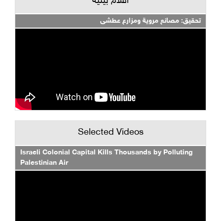
أفلام بيئية
تحقيق: مصانع مروية ومزارع عطشى
Selected Videos
Israeli Colonial Capital Kills Thousands by Polluting
Palestinian Air