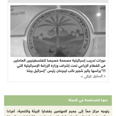
دورات تدريب إسرائيلية مصممة خصيصا للفلسطينيين العاملين
في القطاع الزراعي تحت إشراف وزارة الزراعة الإسرائيلية التي
يرأسها يائير شَمِير نائب ليبرمان رئيس "إسرائيل بيتنا"!!!
السابق >
< التالي
دعوة للمساهمة في المجلة
يتوجه مركز معاً إلى جميع المهتمين بقضايا البيئة والتنمية، أفرادا