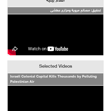
أفلام بيئية
تحقيق: مصانع مروية ومزارع عطشى
Selected Videos
Israeli Colonial Capital Kills Thousands by Polluting
Palestinian Air