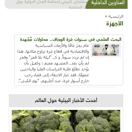
شذرات بيئية وتنموية...بنية تحتية وحلويات قبيحة
العناوين الداخلية
وحاكورة ونوبل وزيتون و"سيباط"
الرئيسية »
الأجهزة
البحث العلمي في سنوات غزة العِجاف.. محاولات مُجَهدة
عام يجرّ عامًا والأزمات السياسية
والاقتصادية في قطاع غزة تراوح مكانها، هذا
إن لم تزدد سوءاً. و كــ "ليلة بلا قمر" وفجر
لم يأتِ بعد.. المشهد معتم ؛ وكفيل بأن
يوّحد تطلّع طلبة الدراسات العليا والباحثين
عمومًا، فقد صار الانتقال إلى فضاء رحب
خارج أسوار غزة، عند أغلبهم، "يوم المُنى".
أحدث الأخبار البيئية حول العالم