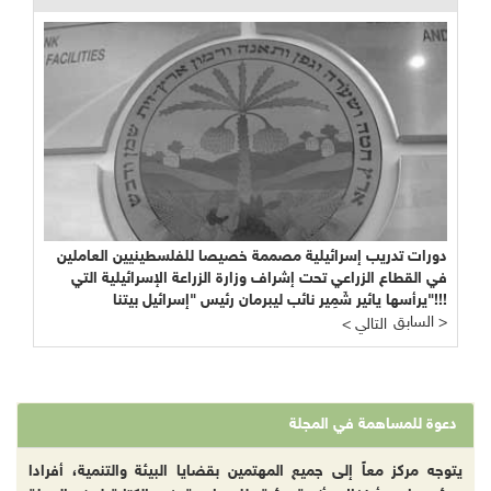
دورات تدريب إسرائيلية مصممة خصيصا للفلسطينيين العاملين
في القطاع الزراعي تحت إشراف وزارة الزراعة الإسرائيلية التي
يرأسها يائير شَمِير نائب ليبرمان رئيس "إسرائيل بيتنا"!!!
السابق >
< التالي
دعوة للمساهمة في المجلة
يتوجه مركز معاً إلى جميع المهتمين بقضايا البيئة والتنمية، أفرادا