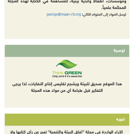
ومؤسسات، أطفالا وأندية بيئية، للمساهمة في الكتابة لهذه المجلة
المحكّمة علمياً.
george@maan-ctr.org
ترسل المواد إلى العنوان التالي:
توصية
هذا الموقع صديق للبيئة ويشجع تقليص إنتاج النفايات، لذا يرجى
التفكير قبل طباعة أي من مواد هذه المجلة
تنويه
الآراء الواردة في مجلة "آفاق البيئة والتنمية" تعبر عن رأي كتابها ولا