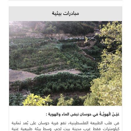
مبادرات بيئية
عَيْــنُ الْهوِيَّــةُ في حوسان نبض الماء والهوية :
في قلب الطبيعة الفلسطينية، تقع قرية حوسان على بُعد ثمانية
كيلومترات فقط غرب مدينة بيت لحم، وسط بيئة طبيعية غنية