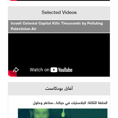
Selected Videos
Israeli Colonial Capital Kills Thousands by Polluting
Palestinian Air
آفاق بودكاست
الحلقة الثالثة: البلاستيك في حياتنا...مخاطر وحلول