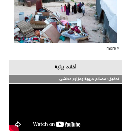
more
أفلام بيئية
تحقيق: مصانع مروية ومزارع عطشى