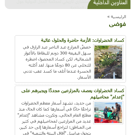
شذرات بيئية وتنموية...بنية تحتية وحلويات قبيحة
العناوين الداخلية
وحاكورة ونوبل وزيتون و"سيباط"
الرئيسية »
فوضى
كساد الخضراوات: الأزمة حاضرة والحلول غائبة
خصصَّ المزارع عبد الناصر عبد الرازق في
سهل البقيعة 300 دونم للبطاطا بالأغوار
الشمالية، لكن كساد المحصول اضطره
للتخلي عن 80 دونمًا منها. لقد أكلته
الحسرة عندما أتلف ما كسد عقب تدني
الأسعار.
كساد الخضراوات يعصف بالمزارعين مجددًا ويجبرهم على
"إعدام" محاصيلهم
من جديد، تشهد أسعار معظم الخضراوات
تراجعًا حادًا في أسعارها كما كان الحال منذ
مطلع العام الحالي، وتكررت مشاهد "إعدام"
عديد من المزارعين لمحاصيلهم في كثير
من المناطق؛ لتراجع أسعارها إلى حد كبير.
يتجول مراسل "آفاق البيئة والتنمية" في