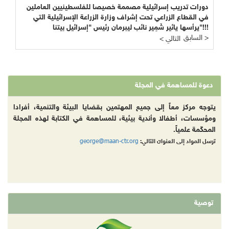
دورات تدريب إسرائيلية مصممة خصيصا للفلسطينيين العاملين
في القطاع الزراعي تحت إشراف وزارة الزراعة الإسرائيلية التي
يرأسها يائير شَمِير نائب ليبرمان رئيس "إسرائيل بيتنا"!!!
السابق >
< التالي
دعوة للمساهمة في المجلة
يتوجه مركز معاً إلى جميع المهتمين بقضايا البيئة والتنمية، أفرادا
ومؤسسات، أطفالا وأندية بيئية، للمساهمة في الكتابة لهذه المجلة
المحكّمة علمياً.
george@maan-ctr.org
ترسل المواد إلى العنوان التالي:
توصية