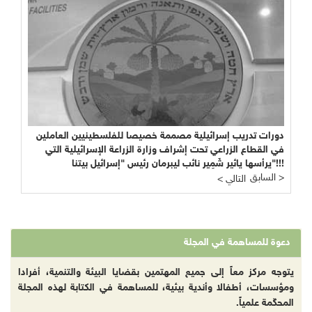
دورات تدريب إسرائيلية مصممة خصيصا للفلسطينيين العاملين
في القطاع الزراعي تحت إشراف وزارة الزراعة الإسرائيلية التي
يرأسها يائير شَمِير نائب ليبرمان رئيس "إسرائيل بيتنا"!!!
السابق >
< التالي
دعوة للمساهمة في المجلة
يتوجه مركز معاً إلى جميع المهتمين بقضايا البيئة والتنمية، أفرادا
ومؤسسات، أطفالا وأندية بيئية، للمساهمة في الكتابة لهذه المجلة
المحكّمة علمياً.