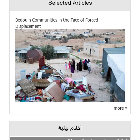
Selected Articles
Bedouin Communities in the Face of Forced
Displacement
more
أفلام بيئية