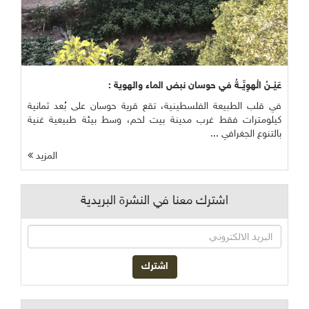
عَيْــنُ الْهوِيَّــةُ في حوسان نبض الماء والهوية :
في قلب الطبيعة الفلسطينية، تقع قرية حوسان على بُعد ثمانية
كيلومترات فقط غرب مدينة بيت لحم، وسط بيئة طبيعية غنية
بالتنوع الجغرافي ...
المزيد
اشترك معنا في النشرة البريدية