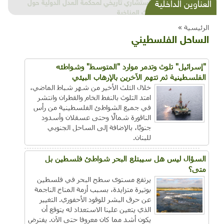
شذرات بيئية وتنموية...بنية تحتية وحلويات قبيحة
العناوين الداخلية
وحاكورة ونوبل وزيتون و"سيباط"
الرئيسية »
الساحل الفلسطيني
"إسرائيل" تلوث وتدمر موارد "المتوسط" وشواطئه
الفلسطينية ثم تتهم الآخرين بالإرهاب البيئي
خلال الثلث الأخير من شهر شباط الماضي،
امتد التلوث بالنفط الخام والقطران وانتشر
في جميع الشواطئ الفلسطينية من رأس
الناقورة شمالًا وحتى عسقلان وأسدود
جنوبًا، بالإضافة إلى الساحل الجنوبي
للبنان.
السؤال ليس هل سيبتلع البحر شواطئ فلسطين بل
متى؟
يرتفع مستوى سطح البحر في فلسطين
بوتيرة متزايدة، بسبب أزمة المناخ الناجمة
عن حرق البشر للوقود الأحفوري. التغيير
الذي يتعين علينا الاستعداد له يتوقع أن
يكون أشد مما كان معروفا حتى الآن. يفترض