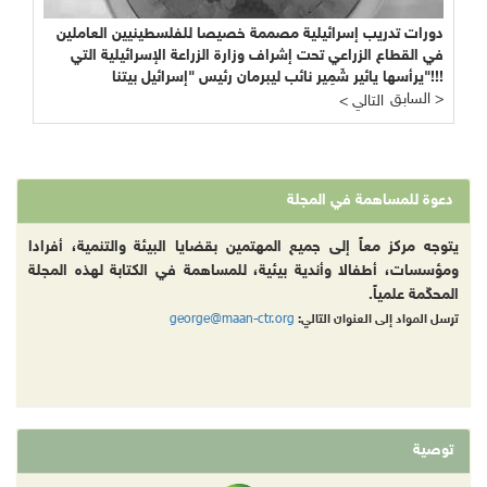
دورات تدريب إسرائيلية مصممة خصيصا للفلسطينيين العاملين
في القطاع الزراعي تحت إشراف وزارة الزراعة الإسرائيلية التي
يرأسها يائير شَمِير نائب ليبرمان رئيس "إسرائيل بيتنا"!!!
السابق >
< التالي
دعوة للمساهمة في المجلة
يتوجه مركز معاً إلى جميع المهتمين بقضايا البيئة والتنمية، أفرادا
ومؤسسات، أطفالا وأندية بيئية، للمساهمة في الكتابة لهذه المجلة
المحكّمة علمياً.
george@maan-ctr.org
ترسل المواد إلى العنوان التالي:
توصية