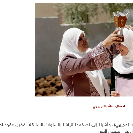
احتفال بنتائج التوجيهي
امة (التوجيهي)، وأشرنا إلى تضخمها قياسًا بالسنوات السابقة، فقبل عقود ل