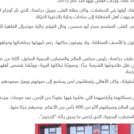
ة، أولها في الحمامات، وكان بطله الفتى جبريل دراغمة، الذي نثر أوجاع ا
، الفتى المبتسم صخر أبو محسن، ونال الفيلم جائزة مونديال القاهرة لل
يا للأسف المنطقة، ولا يعرفون مكانها، رغم شهرتها بحمّاماتها ومياهها
ول عارف دراغمة، رئيس مجلس المالح والمضارب البدوية السابق، أكلنا من ط
ي ظل طاحونتها القديمة جدًا، وصورّنا نباتاتها البرية، ووثقنا قصص أهله
خمة.
قيقة، وكان الأهالي يتعطشون لمن يستمع إلى صوتهم ويعزز صمودهم
من مساكنهما وأراضيهما التي عاشوا فيها عقودًا من الزمن، بعد موجات عربدة
4 رأس من الأغنام، ونحرهم جزءًا منها.
مضارب البدوية، الذي لخص ما يجري بـأنه "الجحيم".