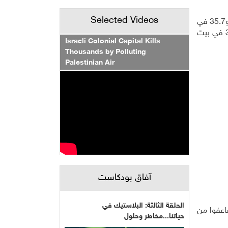
Selected Videos
وفق دائرة الأرصاد الجوية، فإن درجة الحرارة في هذا اليوم كانت قياسية: 39.5 في القدس، و41.6 في جنين، و36.2 في قلقيلية، و35.7 في
طولكرم، و44.9 في طوباس، و38.4 في نابلس، و39.9 في سلفيت، و37.3 في رام الله والبيرة، و48.6 في أريحا والأغوار، و38.7 في بيت
Israeli Colonial Capital Kills
Thousands by Polluting
Palestinian Air
آفاق بودكاست
الحلقة الثالثة: البلاستيك في
اعفوا من
حياتنا...مخاطر وحلول