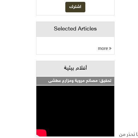
Selected Articles
more
أفلام بيئية
تحقيق: مصانع مروية ومزارع عطشى
م. في السابق، كنا نحذر من