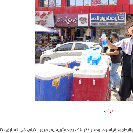
حر آب
الأربعاء 13 آب 2025، كأننا في فرن كبير، فالحرارة لاهبة، والرطوبة قياسية، وصار ذكر 40 درجة مئوية يمر مرور الكرا