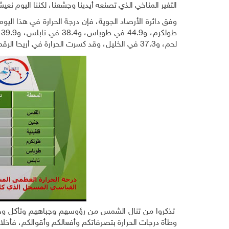
التغير المناخي الذي تصنعه أيدينا وجشعنا، لكننا اليوم نعيش
لحم، و37.3 في الخليل، وقد كسرت الحرارة في أريحا الرقم القياسي الذي سجلته عام 2015.
تذكروا من تنال الشمس من رؤوسهم وجباههم وتأكل وجوهه
وطأة درجات الحرارة بتصرفاتكم وأفعالكم وأقوالكم، فأخل