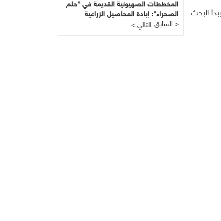
المخططات الصهيونية القديمة في "حلم
 ويبدأ البحث
الصحراء": إبادة المحاصيل الزراعية
السابق >
لفلسطينيي النقب وتوظيف شعارات
< التالي
حماية البيئة لنهب الأرض واجتثاث
أصحابه