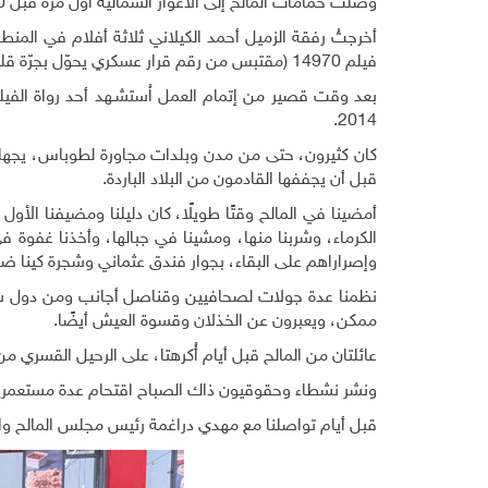
وصلت حمامات المالح إلى الأغوار الشمالية أول مرة قبل 20 عامًا، وبدأت العمل فيها منذ عام 2012.
أخرجتُ رفقة الزميل أحمد الكيلاني ثلاثة أفلام في المنطق
فيلم 14970 (مقتبس من رقم قرار عسكري يحوّل بجرّة قلم بيوت أهل المنطقة إلى ساحات رماية بالذخيرة الحيّة).
بعد وقت قصير من إتمام العمل اُستشـهد أحد رواة الفيلم
2014.
كان كثيرون، حتى من مدن وبلدات مجاورة لطوباس، يجهلون 
قبل أن يجففها القادمون من البلاد الباردة.
أمضينا في المالح وقتًا طويلًا، كان دليلنا ومضيفنا الأ
الكرماء، وشربنا منها، ومشينا في جبالها، وأخذنا غفوة ف
وإصراراهم على البقاء، بجوار فندق عثماني وشجرة كينا ض
نظمنا عدة جولات لصحافيين وقناصل أجانب ومن دول ش
ممكن، ويعبرون عن الخذلان وقسوة العيش أيضًا.
عائلتان من المالح قبل أيام أُكرهتا، على الرحيل القسري 
ونشر نشطاء وحقوقيون ذاك الصباح اقتحام عدة مستعمرين المالح وسرقتهم أكثر من 00
قبل أيام تواصلنا مع مهدي دراغمة رئيس مجلس المالح وال