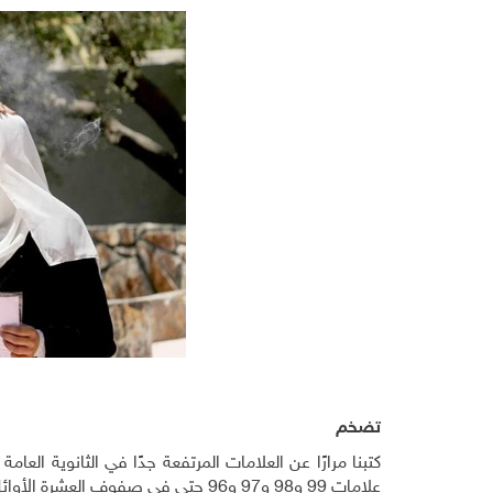
تضخم
كتبنا مرارًا عن العلامات المرتفعة جدًا في الثانوية الع
علامات 99 و98 و97 و96 حتى في صفوف العشرة الأوائل على ضفتي النهر.