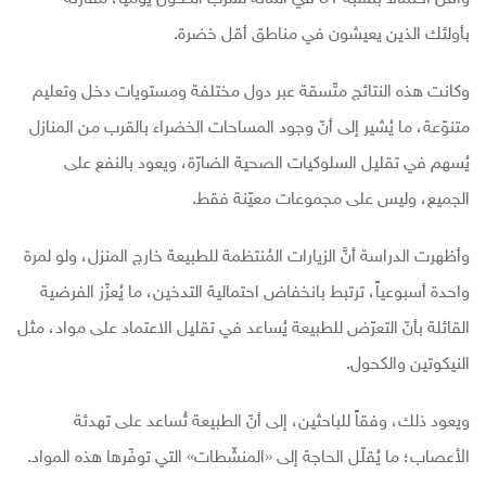
بأولئك الذين يعيشون في مناطق أقل خضرة.
وكانت هذه النتائج متّسقة عبر دول مختلفة ومستويات دخل وتعليم
متنوّعة، ما يُشير إلى أنّ وجود المساحات الخضراء بالقرب من المنازل
يُسهم في تقليل السلوكيات الصحية الضارّة، ويعود بالنفع على
الجميع، وليس على مجموعات معيّنة فقط.
وأظهرت الدراسة أنَّ الزيارات المُنتظمة للطبيعة خارج المنزل، ولو لمرة
واحدة أسبوعياً، ترتبط بانخفاض احتمالية التدخين، ما يُعزّز الفرضية
القائلة بأنّ التعرّض للطبيعة يُساعد في تقليل الاعتماد على مواد، مثل
النيكوتين والكحول.
ويعود ذلك، وفقاً للباحثين، إلى أنّ الطبيعة تُساعد على تهدئة
الأعصاب؛ ما يُقلّل الحاجة إلى «المنشّطات» التي توفّرها هذه المواد.