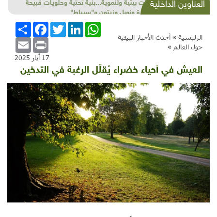
شذرات بيئية وتنموية...بنية تحتية وحلويات قبيحة
العناوين الداخلية
وحاكورة ونوبل وزيتون و"سيباط"
WhatsApp
LinkedIn
Twitter
Facebook
انشر
الرئيسية »
أحدث الأخبار البيئية
Email
Print
حول العالم
»
17 أيار 2025
العيش في أحياء خضراء يُقلّل الرغبة في التدخين