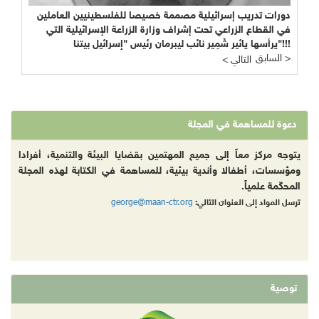
دورات تدريب إسرائيلية مصممة خصيصا للفلسطينيين العاملين
في القطاع الزراعي تحت إشراف وزارة الزراعة الإسرائيلية التي
يرأسها يائير شَمِير نائب ليبرمان رئيس "إسرائيل بيتنا"!!!
السابق >
< التالي
دعوة للمساهمة في المجلة
يتوجه مركز معاً إلى جميع المهتمين بقضايا البيئة والتنمية، أفرادا
ومؤسسات، أطفالا وأندية بيئية، للمساهمة في الكتابة لهذه المجلة
المحكّمة علمياً.
george@maan-ctr.org
ترسل المواد إلى العنوان التالي:
توصية