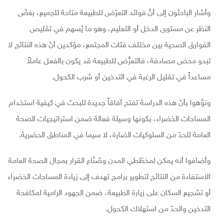
وأشار الباحثون إلى أنَّ فوائد التعرّض للطبيعة متاحة للجميع، بغضّ
النظر عن مستوى الدخل أو التعليم، وهو ما يُسهم في تقليص
الفوارق الصحية بين مختلف فئات المجتمع، مؤكدين أنّ هذه النتائج لا
تبدو محض مصادفة، فالتعرُّض للطبيعة قد يكون بالفعل عاملاً
مساعداً في تقليل الرغبة في التدخين أو شرب الكحول.
ونوَّهوا بأنّ هذه الدراسة تفتح آفاقاً جديدة للبحث في كيفية استخدام
المساحات الخضراء، بكونها وسيلة فعالة ضمن استراتيجيات الصحة
العامة للحدّ من السلوكيات الضارة، لا سيما في المناطق الحضرية.
وأضافوا أنه يمكن لمخطّطي المدن وصُنّاع القرار بمجال الصحة العامة
الاستفادة من النتائج لتطوير برامج تهدف إلى زيادة المساحات الخضراء
أو تشجيع السكان على زيارة الطبيعة، ضمن الجهود الرامية لمكافحة
التدخين والحدّ من استهلاك الكحول.