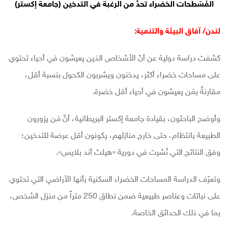
المُسّطحات الخضراء تحدُّ من الرغبة في التدخين (جامعة إكستر)
لندن/ آفاق البيئة والتنمية:
كشفت دراسة دولية عن أنّ الأشخاص الذين يعيشون في أحياء تحتوي
على مساحات خضراء أكثر، يدخنون ويشربون الكحول بنسبة أقل،
مقارنةً بمَن يعيشون في أحياء أقل خضرة.
وأوضح الباحثون، بقيادة جامعة إكستر البريطانية، أنَّ مَن يزورون
الطبيعة بانتظام، حتى خارج منازلهم، يكونون أقل عرضة للتدخين؛
وفق النتائج التي نُشرت في دورية «هيلث آند بلايس».
وتعرّف الدراسة المساحات الخضراء السكنية بأنها الأراضي التي تحتوي
على نباتات وعناصر طبيعية ضمن نطاق 250 متراً من منزل الشخص،
بما في ذلك الحدائق الخاصة.