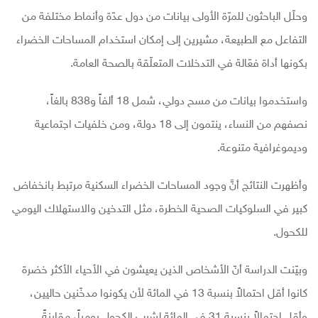
وحلّل الباحثون للمرّة الأولى بيانات من دول عدّة وأنماط مختلفة من
التفاعل مع الطبيعة، مشيرين إلى إمكان استخدام المساحات الخضراء
بكونها أداة فعّالة في التدخلات المتعلّقة بالصحة العامة.
واستخدموا بيانات من مسح دولي، شمل 18 ألفاً و838 بالغاً،
نصفهم من النساء، ينتمون إلى 18 دولة، ومن خلفيات اجتماعية
وديموغرافية متنوعة.
وأظهرت النتائج أنَّ وجود المساحات الخضراء السكنية مرتبط بانخفاض
كبير في السلوكيات الصحية الخطرة، مثل التدخين والاستهلاك اليومي
للكحول.
وبيّنت الدراسة أنّ الأشخاص الذين يعيشون في الأحياء الأكثر خضرة
كانوا أقل احتمالاً بنسبة 13 في المائة لأن يكونوا مدخّنين حاليين،
وأقل احتمالاً بنسبة 31 في المائة لشرب الكحول يومياً، مقارنةً