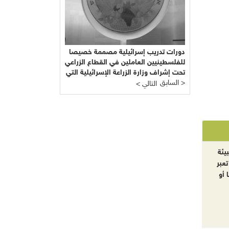
دورات تدريب إسرائيلية مصممة خصيصا
للفلسطينيين العاملين في القطاع الزراعي
تحت إشراف وزارة الزراعة الإسرائيلية التي
السابق >
يرأسها يائير شَمِير نائب ليبرمان رئيس
< التالي
"إسرائيل بيتنا"!!!
يئة
تعبر
 أو