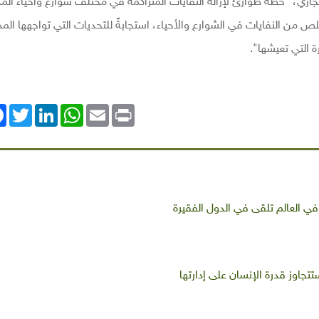
ي، "خطة طوارئ لإزالة النفايات المتراكمة في مختلف شوارع وأحياء المد
لص من النفايات في الشوارع والأحياء، استجابةً للتحديات التي تواجهها الم
ة التي تعيشها".
ok
Twitter
LinkedIn
WhatsApp
Email
Print
 في العالم تلقى في الدول الفقيرة
تجاوز قدرة الإنسان على إدارتها