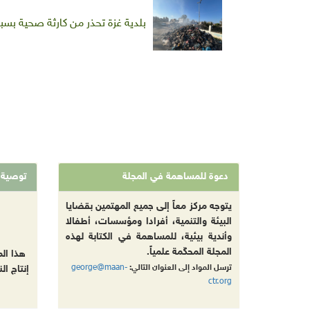
بلدية غزة تحذر من كارثة صحية بسبب تكدس 160 ألف طن من الن
دعوة للمساهمة في المجلة
توصية
يتوجه مركز معاً إلى جميع المهتمين بقضايا
البيئة والتنمية، أفرادا ومؤسسات، أطفالا
وأندية بيئية، للمساهمة في الكتابة لهذه
المجلة المحكّمة علمياً.
هذا ال
george@maan-
ترسل المواد إلى العنوان التالي:
إنتاج ال
ctr.org