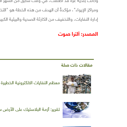
وكانت بلدية غزة قد أطلقت، في وقت سابق من الشهر الجار
ومراكز الإيواء"، مؤكدةً أن الهدف من هذه الخطة هو "التخ
إدارة النفايات، والتخفيف من الكارثة الصحية والبيئية الكبير
المصدر: ألترا صوت
مقالات ذات صلة
معظم النفايات الالكترونية الخطيرة
تقرير: أزمة البلاستيك على الأرض ست