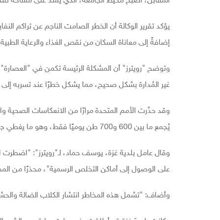
المقابل، أصبح محيط الجامعة، الذي يمتد على مساحة تُقدر بنحو 300 متر، مكبًا مؤقتًا
يؤكد تقرير الوكالة أن الخطر الصامت الناجم عن تراكم النفا
إضافةً إلى معاناة السكان من نقص الغذاء والرعاية الطبية، 
وتوضح "رويترز" أن المشكلة الرئيسة تكمن في "العصارة"،
غير المُدارة بشكل صحيح، مما يشكل خطرًا عند تسربه إلى ال
وقد حذّرت الأمم المتحدة مرارًا من الانعكاسات الصحية والبي
يُجمع ما بين 600 و700 طن يوميًا فقط، وهو ما يغطي جزءًا محدودًا من إجمالي النفايات المتولدة يوميًا، والتي تُقدر بحوالي ألفي طن.
وقال عامل بلدية غزة، يوسف حماد، لـ"رويترز": "اضطرت ا
على الوصول إلى أماكن التخلص الرسمية"، محذرًا من المخاطر
وأضاف: "تشمل هذه المخاطر انتشار الكلاب الضالة والحشرا