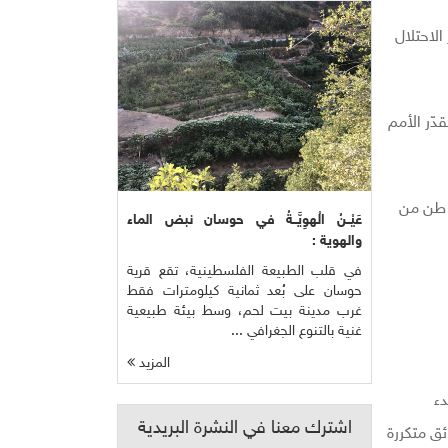
الاحتلال
دّر الأمم
وك": "مدينة غزة تعيش كارثة صحية وبيئية كبيرة بسبب تراكم نحو 170 ألف طن من
عَيْــنُ الْهوِيَّــةُ في حوسان نبض الماء
والهوية :
في قلب الطبيعة الفلسطينية، تقع قرية
حوسان على بُعد ثمانية كيلومترات فقط
غرب مدينة بيت لحم، وسط بيئة طبيعية
غنية بالتنوع الجغرافي ...
المزيد
ن يوميًا قبل بدء
اشترك معنا في النشرة البريدية
ئق متكررة