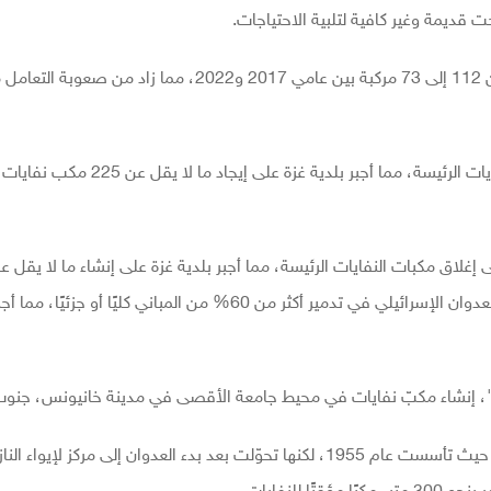
ت قديمة وغير كافية لتلبية الاحتياجات.
وأشار التقرير إلى أن عدد مركبات جمع النفايات انخفض من 112 إلى 73 مركبة بين عامي 2017 و2022، مما 
تسبب العدوان الإسرائيلي على القطاع بإغلاق مكبات النفايات الرئيسة، مما أجبر بلدية غزة
مكبًا مؤقتًا منذ أيار/مايو 2024. ووفقًا لـ"رويترز"، تسبب العدوان الإسرائيلي في تدمير أكثر من 60% من المباني كليًا أ
رز"، إنشاء مكبّ نفايات في محيط جامعة الأقصى في مدينة خانيونس، جنوب
وتُعدّ الجامعة من أقدم المؤسسات التعليمية في القطاع، حيث تأسست عام 1955، لكنها تحوّلت بعد بدء العدوان إلى مركز