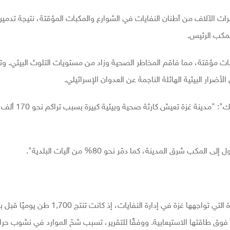
 الآلاف من أطنان النفايات في الشوارع والمكبات المؤقتة، نتيجة تدمير 
لمكب الرئيس.
ت مؤقتة، مما فاقم المخاطر الصحية وزاد من مستويات التلوث البيئي. وتق
لأضرار البيئية الهائلة الناجمة عن العدوان الإسرائيلي.
وكانت بلدية غزة قد ذكرت في منشور على منصة "فيسب
ق المدينة، كما دمّر نحو 80% من آليات البلدية".
حذّرت وكالة "رويترز" للأنباء، في تقرير، من التحديات الكبيرة التي تواجهها غزة في إدارة النفايات، إذ كانت تنتج 1,700 ط
فوق طاقتها الاستيعابية. ووفقًا للتقرير، تسبب شحّ الموارد في نشوب حرا