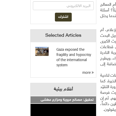
م المعالج
اً؟ أسئلة
ندما يحتل
علام، أم
Selected Articles
ويل البحث
رث الكبرى
ى قطاعات
Gaza exposed the
ة النادرة
fragility and hypocrisy
اء، ويطرح
of the international
إضافة إلى
system
more
ات لناحية
خبرة. كما
ة التقيّد
أفلام بيئية
ارث فرصة
م. ثم إن
تحقيق: مصانع مروية ومزارع عطشى
ن دائماً،
يقولون
.