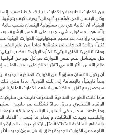
بين الكوارث الطبيعية والكوارث البيئية، خيط تصعيد إنساني 
وكان الإنسان الذي صُنّف بـ"البدائي" يعرف كيف يتجنّبها.
البيئية، أن الثانية هي من مسؤولية الإنسان بنسب عالية جد
بأنّه هو المسؤول، شيء جديد على النفس البشرية، بعد
وقدرته وإرادته. قد تصبح سيكولوجية الكوارث البيئية عند
كثيراً، وتأخذ اتجاهات غير متوقّعة تماماً من علم النفس
وماذا تتناول؟ القلق البيئي؟ الكآبة البيئية؟ الغضب البيئي
هل سيتعامل علم نفس الكوارث مع كلّ نوع من أنواعها
عالم النفس الأثر النفسي لتغيّر المناخ على سبيل المثال، 
أن يكون الإنسان مسؤولاً عن الكوارث المناخية الجديدة، يع
بعداً تاريخياً، بالإضافة إلى تلك الفردية. ماذا يعني 
سيحصل مع تغيّر المناخ؟ هل تساهم الكوارث المناخية في 
فإذا كانت الظواهر المناخية المتطرّفة ناجمة عن سلوكيا
الوقود الأحفوري وحرق موادّ تشكّلت عبر ملايين السنين
ومناطحة السحاب في أساليب البناء، ومسابقة سرعة الضو
والتلاعب بجينات الكائنات، وابتداع ما يُسمى "الذكاء 
بالمظاهر المناخية المتطرّفة مثل ارتفاع درجات الحرارة 
الناجمة عن الكوارث الجديدة بخلق إنسان سويّ جديد، أكثر 