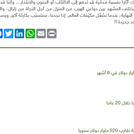
 آثاراً نفسية مدمّرة قد تدفع إلى الاكتئاب أو الجنون والانتحار… وأننا ق
يختلف المشهد بين دواعي الهرب من المنزل من أجل النجاة من زلزال، وال
ي النهاية، عندما نشغّل مكيّفات العالم، إذا نجحنا، سنتسبّب بكارثة أكبر. ويص
د جديدة؟
!
ok
Twitter
LinkedIn
WhatsApp
Email
Print
 دولار سنويا