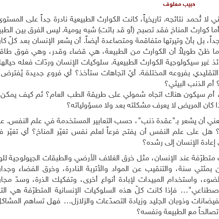
حبيب معلوف
لا تُحمد نتائجه. تاريخياً، كانت الكوارث الطبيعية نادرة جداً على المستوى
 أما كوارث المناخ فقد تصبح (أو قد باتت) شبه يومية. ليس الفرق بين الطب
اً، بل بأنّ وتيرتها متفاقمة ومتصاعدة أيضاً. أن يشعر الإنسان بعد كلّ كار
ما ظنّ طويلاً أن الكوارث من الطبيعة، هي قضاء وقدر، وهي فوق طاقة
ئذ غير سيكولوجية الكوارث الطبيعية. سلوكيات الإنسان وردّات فعله حيال
 التقليدي بفروعه المختلفة. أيّ اتجاهات ستأخذ؟ أي فروع جديدة يُفترض 
؟ أم الذنب البيئي؟
، أم سيكون هناك اتجاه شمولي على طريقة الطب العام؟ ثم كيف يمكن
إذا كان المريض لا يعرف مشكلته بعد ولا مسؤولياته؟
ني أن يشعر بـ
"
عقدة ذنب"، حسب التعابير المستخدمة في علم النفس. ع
ذلك؟ هل على علم النفس أن يفتح فرعاً لعلم نفس تغيّر المناخ؟ أي تغيّر
إعادة الإنسان إلى رشده؟
ت متطرّفة عند الإنسان، مثل خرق الغلاف الأرضي والطبقات الجيولوجية ل
 بمئتي سنة، والتنقيب عن المواد والأتربة النادرة، وخرق الفضاء وجدا
ء، واستخدام المبيدات لإبادة أنواع أخرى، وتفكيك الذرة، وسدّ مجاري
الاصطناعي"… فإذا كانت كلّ هذه السلوكيات الإنسانية المتطرّفة هي الت
والفيضانات وذوبان الجليد وزيادة التصدّعات والزلازل… فهل تساهم المشاك
تصالحاً مع الطبيعة ونفسه؟