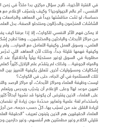
في الفترة الأخيرة، طُرح سؤال مركزي بدا ملحّاً في زمن ا
النفسي، أم عالم الجيولوجيا؟ وكيف يتصرّف الإعلام مع ه
حساسة، لو تمّت مناقشتها جيداً في المعاهد والجامعات ومر
الشاشات المنجّمون والدجّالون ومنتحلو الصفة، بدل العلما
لا يمكن فهم الأثر النفسي للكوارث، إلا إذا عرفنا كيف
من مراكز الأبحاث والباحثين والمختصّين... وهنا تطرح إش
العلمي، وسوق العمل وكيفية التعامل مع الموارد... ولم ينت
وكيفية فهمها قليلة جداً، وذلك لأن المعاهد التي تدرّ
مطلوبة في السوق (وغير مستحبّة بيئياً وأخلاقياً) عند كب
والمياه الجوفية… ولذلك لم يتقدّم علم الزلازل كثيراً كع
إشكاليات ومسؤوليات أخرى تتعلق بكيفية التمييز بين الم
تلك المستثمرة في أي اتجاه، حتى في الكوارث؟
ليست وظيفة العلماء ومراكز الأبحاث، أو مراكز الرصد وال
تعيين موعد لها! وعلى الإعلام أن يتدرّب ويدرس ويتعلم ك
على العلماء، الذين يفترض أن يكونوا قد نشروا أبحاثاً كثيرة
باستخدام لغة علمية وتعابير محدّدة دون زيادة أو نقصا
لزيادة القلق عند من تسبّب بها، كلّ حسب حجمه، من أجل
العلماء الحقيقيين هم الذين يتبنون تعريف "الحقيقة العلمي
قليلي الكلام وغير مطمئنين هم أنفسهم، وغير حازمين و