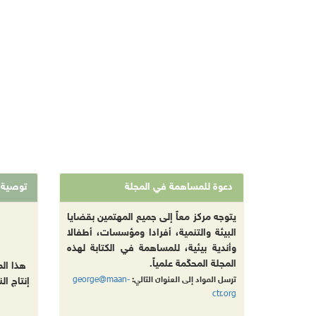
دعوة للمساهمة في المجلة
توصية
يتوجه مركز معاً إلى جميع المهتمين بقضايا
البيئة والتنمية، أفرادا ومؤسسات، أطفالا
وأندية بيئية، للمساهمة في الكتابة لهذه
المجلة المحكّمة علمياً.
هذا ال
george@maan-
ترسل المواد إلى العنوان التالي:
إنتاج ال
ctr.org