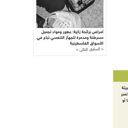
أمراض برائحة زكية: عطور ومواد تجميل
مسرطنة ومدمرة للجهاز التنفسي تباع في
الأسواق الفلسطينية
السابق >
< التالي
يئة
تعبر
 أو