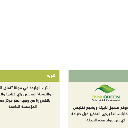
تنويه
الآراء الواردة في مجلة "آفاق الب
والتنمية" تعبر عن رأي كتابها ولا 
بالضرورة عن وجهة نظر مركز معا
المؤسسة الداعمة.
موقع صديق للبيئة ويشجع تقليص
نفايات، لذا يرجى التفكير قبل طباعة
أي من مواد هذه المجلة