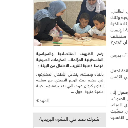
 العالمي.
يعية وتلك
ثة مناخية
 الإنسان
ها ستختلف
أن تُفتح؟
رغم الظروف الاقتصادية والسياسية
 أن يدرس
الفلسطينية المؤلمة... المخيمات الصيفية
فرصة ذهبية لتقريب الأطفال من البيئة :
قدة تحمل
بانتباه ودهشة، يتفاعل الأطفال المشاركون
 في النفس
في مخيم بيت الربيع الصيفي مع معلمة
العلوم كيهان فريد، التي تعد برفقتهم تجربة
علمية مثيرة، حول ...
لوصول إلى
ر الصوت،
المزيد
 المياه،
ي تسبّبت
ل النفسية
اشترك معنا في النشرة البريدية