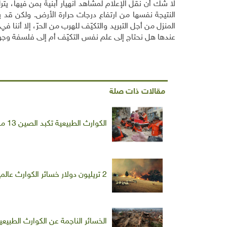
لا شك أن نقل الإعلام لمشاهد انهيار أبنية بمن فيها، يترك
النتيجة نفسها من ارتفاع درجات حرارة الأرض. ولكن قد 
المنزل من أجل التبريد والتكيّف للهرب من الحرّ، إلا أننا ف
عندها هل نحتاج إلى علم نفس التكيّف أم إلى فلسفة وجو
مقالات ذات صلة
الكوارث الطبيعية تكبد الصين 13 مليار دولار في 6 أشهر
2 تريليون دولار خسائر الكوارث عالميا خلال 20 عاما
الخسائر الناجمة عن الكوارث الطبيعية تقارب 520 مليار