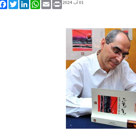
book
Twitter
LinkedIn
WhatsApp
Email
Print
01 آب 2024