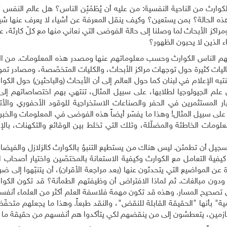
لكوارث من الناحية النفسية: من عليه أن يُطَمْئِن الناس؟ هل عالم النفس أ
ذه الحالة؟ بمن يستعين؟ وكيف ينقل المعرفة عن أشياء لا يعرف عنها شيئ
اكز الأبحاث لما وصلنا إلى حالة الفوضى التي نعاني منها مع كلّ كارثة، ع
ء الذين لا يحبون الظهور؟
 يفهم الناس الكوارث وحسب معلوماتهم عنها ومصدر هذه المعلومات. من الإ
كاليات كثيرة حول توجهات مراكز الأبحاث، والكليات المتخصّصة، ومصادر تم
به الإعلام في لبنان كما حول العالم إلى أن الأبحاث (والباحثين) حول الكوا
س علم الجيولوجيا لطلابها، على سبيل المثال، تنتهي بهم اختصاصاتهم إل
ار المستثمرين في الحفر والصناعات الاستخراجية للوقود الأحفوري والأترب
لم على سبيل المثال! وهذا ما يفسّر أيضاً هذه الفوضى في المعلومات والخبر
علومات الخاطئة والمضلّلة، وتلك التي تخلط بين الوقائع والتكهنات، بال
تسجيل أن تطمئن. ليس هناك من يستطيع التنبؤ بالكوارث كالزلازل والفيضان
يفية التعامل مع الكوارث وكيفية الاستعانة بالمختصّين واختيار أصحاب ال
 عن المواضيع التي يتحدثون عنها (بعد مراجعة الأقران)، أن يتنبّهوا إلى ضرور
ن ودون مبالغات. ثم لماذا الافتراض أن وظيفتهم الطمأنة؟ قد تكون الكو
 تصحيح المسار. وهذه قد تكون مهمة فلاسفة العلم أكثر من العلماء أنفسه
ة" بأنها "الحقيقة القابلة للنقض"، والنقد طبعاً. وهذا ما يجعلهم متحفّظي
جازمين، يتعطشون إلى من ينقضهم لكي يتأكدوا هم أنفسهم من حقيقة ما 