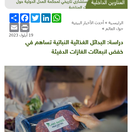
شذرات بيئية وتنموية...بنية تحتية وحلويات قبيحة
العناوين الداخلية
وحاكورة ونوبل وزيتون و"سيباط"
WhatsApp
LinkedIn
Twitter
Facebook
انشر
الرئيسية »
أحدث الأخبار البيئية
Email
Print
حول العالم
»
19 أيلول 2023
دراسة: البدائل الغذائية النباتية تساهم في
خفض انبعاثات الغازات الدفيئة