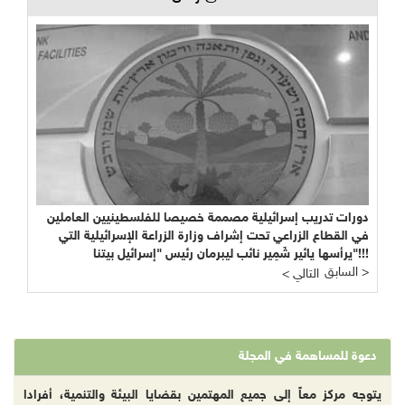
دورات تدريب إسرائيلية مصممة خصيصا للفلسطينيين العاملين
في القطاع الزراعي تحت إشراف وزارة الزراعة الإسرائيلية التي
يرأسها يائير شَمِير نائب ليبرمان رئيس "إسرائيل بيتنا"!!!
السابق >
< التالي
دعوة للمساهمة في المجلة
يتوجه مركز معاً إلى جميع المهتمين بقضايا البيئة والتنمية، أفرادا