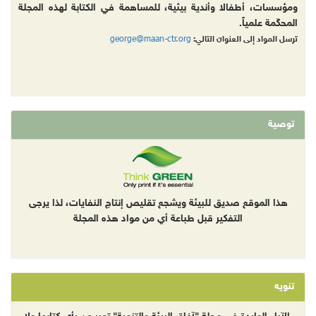
ومؤسسات، أطفالا وأندية بيئية، للمساهمة في الكتابة لهذه المجلة
المحكّمة علمياً.
george@maan-ctr.org
ترسل المواد إلى العنوان التالي:
توصية
هذا الموقع صديق للبيئة ويشجع تقليص إنتاج النفايات، لذا يرجى
التفكير قبل طباعة أي من مواد هذه المجلة
تنويه