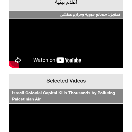
أفلام بيئية
تحقيق: مصانع مروية ومزارع عطشى
Selected Videos
Israeli Colonial Capital Kills Thousands by Polluting
Palestinian Air