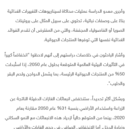
وأجرى معدو الدراسة عمليات محاكاة لسيناريوهات التغييرات الغذائية
بناءً على وصفات نباتية، تحتوي على سبيل المثال على بروتينات
الصويا أو الفاصولياء المجففة، والتي من المفترض أن تقدم الفوائد
الغذائية نفسها التي توفرها المنتجات الحيوانية.
وأشار الباحثون في خلاصات دراستهم إلى أنهم لاحظوا "انخفاضاً كبيراً
في التأثيرات البيئية العالمية المتوقعة بحلول عام 2050، إذا استُبدلت
50% من المنتجات الحيوانية الرئيسة، بما يشمل الدواجن ولحم البقر
والحليب".
وبشكل أكثر تحديداً، ستنخفض انبعاثات الغازات الدفيئة الناتجة عن
الزراعة واستخدام الأراضي بنسبة 31% عام 2050 مقارنة بعام
2020، بينما من المتوقع حالياً ازدياد هذه الانبعاثات مع النمو السكاني
وزيادة الدخل. أما الانخفاض الصافي في حجم الغابات والأراضي