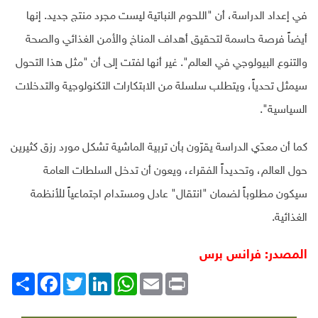
في إعداد الدراسة، أن "اللحوم النباتية ليست مجرد منتج جديد. إنها
أيضاً فرصة حاسمة لتحقيق أهداف المناخ والأمن الغذائي والصحة
والتنوع البيولوجي في العالم". غير أنها لفتت إلى أن "مثل هذا التحول
سيمثل تحدياً، ويتطلب سلسلة من الابتكارات التكنولوجية والتدخلات
السياسية".
كما أن معدّي الدراسة يقرّون بأن تربية الماشية تشكل مورد رزق كثيرين
حول العالم، وتحديداً الفقراء، ويعون أن تدخل السلطات العامة
سيكون مطلوباً لضمان "انتقال" عادل ومستدام اجتماعياً للأنظمة
الغذائية.
المصدر: فرانس برس
Print
Email
WhatsApp
LinkedIn
Twitter
انشر
Facebook