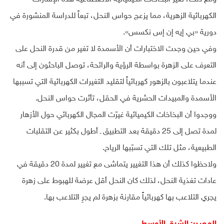
الكهربائية الزهرية، مما يزعج حواس النحل، تبعاً للدراسة المنشورة في
دورية «بي إيه إن إس نكسس».
وفي حين وجدت الاختبارات أن الأسمدة لا تغير من قدرة النحل على
التعرف على الزهرة بواسطة الرؤية والرائحة، توصل الباحثون إلى أنه
عندما يتلاعبون بالزهور كهربائياً لتقليد التغيرات الكهربائية التي تسببها
الأسمدة والمبيدات الحشرية في الحقل، تأثرت حواس النحل.
ووجدوا أن البخاخات الكيميائية غيرّت المجال الكهربائي حول الأزهار
لمدة تصل إلى 25 دقيقة بعد التطبيق ـ أطول بكثير عن التقلبات
الطبيعية، مثل تلك التي تسبّبها الرياح.
ولاحظوا كذلك أن هذا التغيير يتماشى مع تغيير لمدة 20 دقيقة في
عادات تغذية النحل، لذلك كان النحل أقل عرضة للهبوط على زهرة
يجري التلاعب بها كهربائياً مقارنة بزهرة لم يجرِ التلاعب بها.