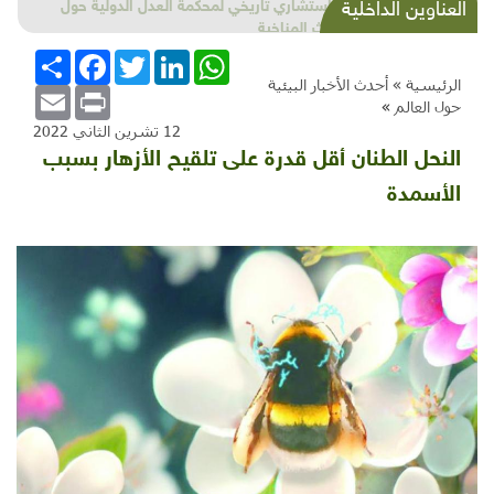
شذرات بيئية وتنموية...بنية تحتية وحلويات قبيحة
العناوين الداخلية
وحاكورة ونوبل وزيتون و"سيباط"
WhatsApp
LinkedIn
Twitter
Facebook
انشر
الرئيسية »
أحدث الأخبار البيئية
Email
Print
حول العالم
»
12 تشرين الثاني 2022
النحل الطنان أقل قدرة على تلقيح الأزهار بسبب
الأسمدة