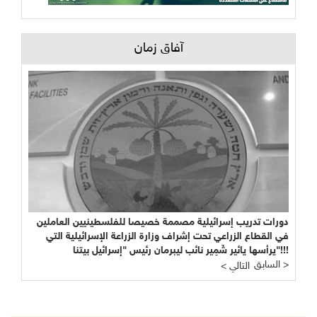
آفاق زمان
دورات تدريب إسرائيلية مصممة خصيصا للفلسطينيين العاملين
في القطاع الزراعي تحت إشراف وزارة الزراعة الإسرائيلية التي
يرأسها يائير شَمِير نائب ليبرمان رئيس "إسرائيل بيتنا"!!!
السابق >
< التالي