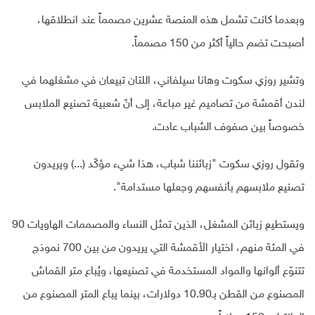
وبعدما كانت تشمل هذه المنصة عشرين مصمماً عند انطلاقها،
أصبحت تضم حالياً أكثر من 150 مصمماً.
وتشير روزي سكوت وهانا سيلفاني، اللتان تبيعان في مشغلهما في
لندن أقمشة من تصاميم غير مباعة، إلى أنّ شعبية تصنيع الملابس
خصوصاً بين صفوف الشباب عادت.
وتقول روزي سكوت "زبائننا شباب، هذا شيء مؤكّد (...) ويريدون
تصنيع ملابسهم بأنفسهم وجعلها مستدامة".
ويستطيع زبائن المشغل، الذين تمثل النساء والمصممات الهاويات 90
في المئة منهم، اختيار الأقمشة التي يريدون من بين 700 نموذج
تتنوّع ألوانها والمواد المستخدمة في تصنيعها، ويُباع متر القماش
المصنوع من القطن بـ10.90 دولارات، بينما يباع المتر المصنوع من