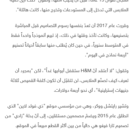
المجال طوال 15 عاماً، قبل أن يخيب أملها، وتقول "كنت أرى كمية
الملابس التي تدخل إلى المستودعات وتخرج منها، كانت هائلة".
وقررت عام 2017 أن تعدّ بنفسها رسوم التصاميم قبل المباشرة
بتصنيعها، وكانت تأخذ وقتها في ذلك، إذ تبيع أنموذجاً واحداً فقط
في المتوسط سنوياً، في حين كان يُطلب منها سابقاً أحياناً تصنيع
"أربعة نماذج في اليوم".
وتقول: "لا أعتقد أنّ H&M ستقفل أبوابها غداً"، لكن "بمجرد أن
تعرف كيف تصنّع الملابس، لن تتقبّل أن تكون كلفة القميص ثلاثة
جنيهات إسترلينية"، أي نحو أربعة دولارات.
وتشير رايتشل ووكر، وهي من مؤسسي موقع "ذي فولد لاين" الذي
انطلق عام 2015 ويضمّ مصممين مستقلين، إلى أنّ بدلة "زادي" من
تصميم تارا فيغو هي حالياً من بين أكثر القطع مبيعاً في الموقع.