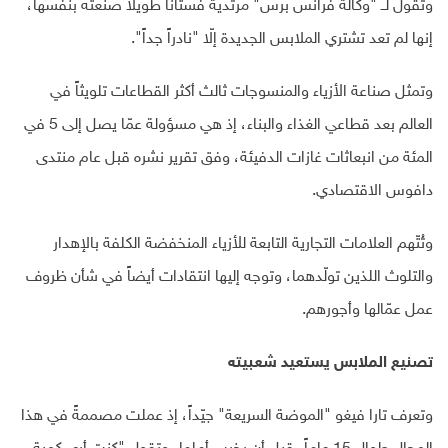
وتقول لــ "وكالة فرانس برس" مرتديةً فستاناً طويلاً صنعته بنفسها،
إنها لم تعد تشتري الملابس الجديدة إلّا "نادراً جداً".
وتمثل صناعة الأزياء والمنسوجات ثالث أكثر القطاعات تلويثاً في
العالم بعد قطاعي الغذاء والبناء، إذ هي مسؤولة عمّا يصل إلى 5 في
المئة من انبعاثات غازات الدفيئة، وفق تقرير نشره قبل عام منتدى
دافوس الاقتصادي.
وتُتّهم العلامات التجارية التابعة للأزياء المنخفضة الكلفة بالإهدار
والتلوث اللذين تولّدهما، وتوجه إليها انتقادات أيضاً في شأن ظروف
عمل عمّالها وأجورهم.
تصنيع الملابس يستعيد شعبيته
وتعرف تارا فيغو "الموضة السريعة" جيّداً، إذ عملت مصممةً في هذا