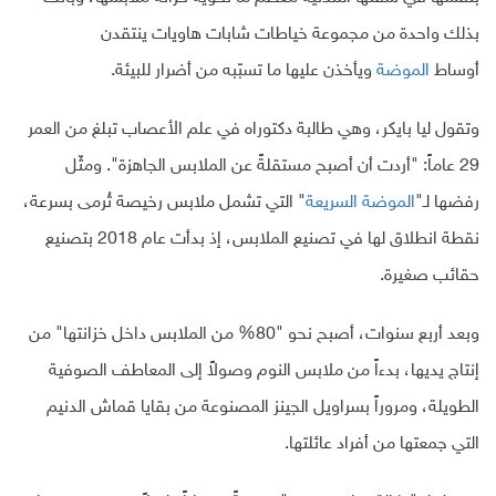
بذلك واحدة من مجموعة خياطات شابات هاويات ينتقدن
أوساط
الموضة
ويأخذن عليها ما تسبّبه من أضرار للبيئة.
وتقول ليا بايكر، وهي طالبة دكتوراه في علم الأعصاب تبلغ من العمر
29 عاماً: "أردت أن أصبح مستقلةً عن الملابس الجاهزة". ومثّل
رفضها لـ"
الموضة السريعة
" التي تشمل ملابس رخيصة تُرمى بسرعة،
نقطة انطلاق لها في تصنيع الملابس، إذ بدأت عام 2018 بتصنيع
حقائب صغيرة.
وبعد أربع سنوات، أصبح نحو "80% من الملابس داخل خزانتها" من
إنتاج يديها، بدءاً من ملابس النوم وصولاً إلى المعاطف الصوفية
الطويلة، ومروراً بسراويل الجينز المصنوعة من بقايا قماش الدنيم
التي جمعتها من أفراد عائلتها.