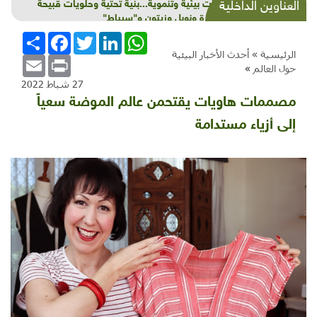
شذرات بيئية وتنموية...بنية تحتية وحلويات قبيحة
العناوين الداخلية
وحاكورة ونوبل وزيتون و"سيباط"
WhatsApp
LinkedIn
Twitter
Facebook
انشر
الرئيسية »
أحدث الأخبار البيئية
Email
Print
حول العالم
»
27 شباط 2022
مصممات هاويات يقتحمن عالم الموضة سعياً
إلى أزياء مستدامة