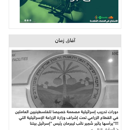
آفاق زمان
دورات تدريب إسرائيلية مصممة خصيصا للفلسطينيين العاملين
في القطاع الزراعي تحت إشراف وزارة الزراعة الإسرائيلية التي
يرأسها يائير شَمِير نائب ليبرمان رئيس "إسرائيل بيتنا"!!!
السابق >