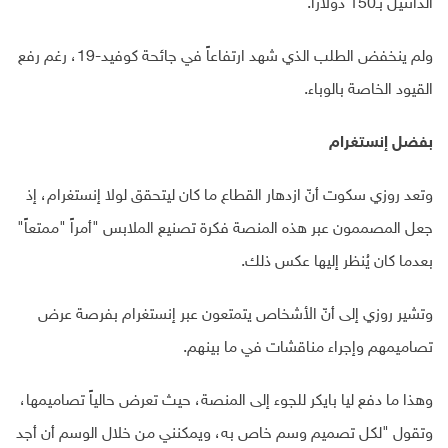
الدانتيل بـ150 دولاراً.
ولم ينخفض الطلب الذي شهد ارتفاعاً في جائحة كوفيد-19، رغم رفع
القيود الخاصة بالوباء.
بفضل إنستغرام
وتعد روزي سكوت أنّ ازدهار القطاع ما كان ليتحقق لولا إنستغرام، إذ
جعل المصممون عبر هذه المنصة فكرة تصنيع الملابس "أمراً "ممتعاً"
بعدما كان يُنظر إليها عكس ذلك.
وتشير روزي إلى أنّ الأشخاص يتمتعون عبر إنستغرام بفرصة عرض
تصاميمهم وإجراء مناقشات في ما بينهم.
وهذا ما دفع ليا بايكر للجوء إلى المنصة، حيث تعرض حالياً تصاميمها،
وتقول "لكل تصميم وسم خاص به، ويمكنني من خلال الوسم أن أجد