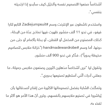
أشخاصاً صنعوا التصميم نفسه وأتخيّل كيف سأبدو إذا ارتديته
بنفسي".
واستخدم ناشطون عبر الإنترنت وسم #Zadiejumpsuit التابع لتارا
فيغو، في نحو 11 ألف منشور ظهرت فيها نماذج عدّة من البدلة،
كذلك المصنوع من المخمل أو القطن، أو بدلة بأكمام أو حتى من
دونها. أما وسم #handmadewardrobe ("خزانة ملابس لتصاميم
مخيطة يدوياً")، فذُكر في نحو 900 ألف منشور.
وتقول ليا "نرى أشخاصاً مذهلين كثيرين يصنعون ملابس جميلة، ما
جعلني أدرك أنّني أستطيع تصنيعها بدوري".
وتمكّنت الشابة بفضل تصميماتها الكثيرة من إقناع أصدقائها بأن
يُباشروا في تصنيع ملابسهم بأنفسهم، وترى أنّ هذا الأمر هو أكثر ما
تفخر به.