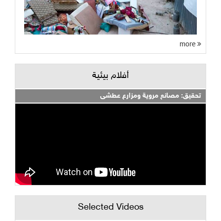
more
أفلام بيئية
تحقيق: مصانع مروية ومزارع عطشى
Selected Videos