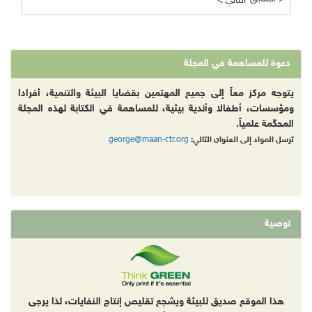
< التالي
دعوة للمساهمة في المجلة
يتوجه مركز معاً إلى جميع المهتمين بقضايا البيئة والتنمية، أفرادا
ومؤسسات، أطفالا وأندية بيئية، للمساهمة في الكتابة لهذه المجلة
المحكّمة علمياً.
george@maan-ctr.org
ترسل المواد إلى العنوان التالي:
توصية
هذا الموقع صديق للبيئة ويشجع تقليص إنتاج النفايات، لذا يرجى