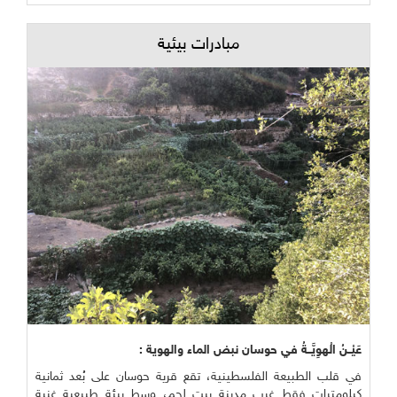
مبادرات بيئية
عَيْــنُ الْهوِيَّــةُ في حوسان نبض الماء والهوية :
في قلب الطبيعة الفلسطينية، تقع قرية حوسان على بُعد ثمانية
كيلومترات فقط غرب مدينة بيت لحم، وسط بيئة طبيعية غنية