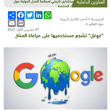
شذرات بيئية وتنموية...بنية تحتية وحلويات قبيحة
العناوين الداخلية
وحاكورة ونوبل وزيتون و"سيباط"
WhatsApp
LinkedIn
Twitter
Facebook
انشر
الرئيسية »
أحدث الأخبار البيئية
Email
Print
حول العالم
»
07 تشرين الأول 2021
"غوغل" تشجع مستخدميها على مراعاة المناخ