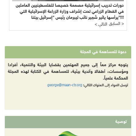
دورات تدريب إسرائيلية مصممة خصيصا للفلسطينيين العاملين
في القطاع الزراعي تحت إشراف وزارة الزراعة الإسرائيلية التي
يرأسها يائير شَمِير نائب ليبرمان رئيس "إسرائيل بيتنا"!!!
السابق >
< التالي
دعوة للمساهمة في المجلة
يتوجه مركز معاً إلى جميع المهتمين بقضايا البيئة والتنمية، أفرادا
ومؤسسات، أطفالا وأندية بيئية، للمساهمة في الكتابة لهذه المجلة
المحكّمة علمياً.
george@maan-ctr.org
ترسل المواد إلى العنوان التالي:
توصية