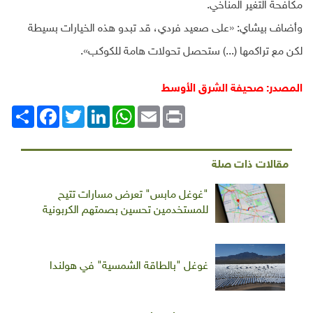
مكافحة التغير المناخي.
وأضاف بيشاي: «على صعيد فردي، قد تبدو هذه الخيارات بسيطة
لكن مع تراكمها (...) ستحصل تحولات هامة للكوكب».
المصدر: صحيفة الشرق الأوسط
Print
Email
WhatsApp
LinkedIn
Twitter
انشر
Facebook
مقالات ذات صلة
"غوغل مابس" تعرض مسارات تتيح
للمستخدمين تحسين بصمتهم الكربونية
غوغل "بالطاقة الشمسية" في هولندا