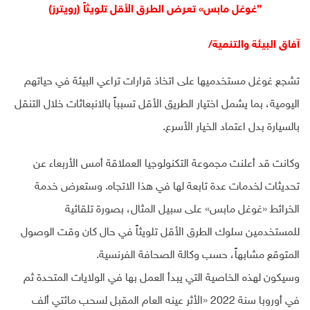
{غوغل مابس» تعرض الطرق الأقل تلويثاً (رويترز)
آفاق البيئة والتنمية/
تشجع غوغل مستخدميها على اتخاذ قرارات تراعي البيئة في حياتهم
اليومية، بما يشمل اختيار الطريق الأقل تسبباً بالانبعاثات خلال التنقل
بالسيارة بدل اعتماد الخيار الأسرع.
وكانت قد أعلنت مجموعة التكنولوجيا العملاقة أمس الأربعاء عن
تحديثات لخدمات عدة تابعة لها في هذا الاتجاه. وستعرض خدمة
الخرائط «غوغل مابس» على سبيل المثال، بصورة تلقائية
للمستخدمين سلوك الطرق الأقل تلويثاً في حال كان وقت الوصول
المتوقع مشابهاً، حسب وكالة الصحافة الفرنسية.
وسيكون لهذه الخاصية التي يبدأ العمل بها في الولايات المتحدة ثم
في أوروبا سنة 2022 «الأثر عينه العام المقبل لسحب مائتي ألف