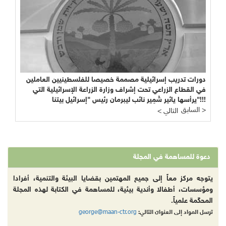
دورات تدريب إسرائيلية مصممة خصيصا للفلسطينيين العاملين
في القطاع الزراعي تحت إشراف وزارة الزراعة الإسرائيلية التي
يرأسها يائير شَمِير نائب ليبرمان رئيس "إسرائيل بيتنا"!!!
السابق >
< التالي
دعوة للمساهمة في المجلة
يتوجه مركز معاً إلى جميع المهتمين بقضايا البيئة والتنمية، أفرادا
ومؤسسات، أطفالا وأندية بيئية، للمساهمة في الكتابة لهذه المجلة
المحكّمة علمياً.
george@maan-ctr.org
ترسل المواد إلى العنوان التالي: