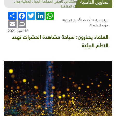
شذرات بيئية وتنموية...بنية تحتية وحلويات قبيحة
العناوين الداخلية
وحاكورة ونوبل وزيتون و"سيباط"
WhatsApp
LinkedIn
Twitter
Facebook
انشر
الرئيسية »
أحدث الأخبار البيئية
Email
Print
حول العالم
»
16 تموز 2021
العلماء يحذرون: سياحة مشاهدة الحشرات تهدد
النظم البيئية