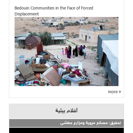
Bedouin Communities in the Face of Forced
Displacement
more
أفلام بيئية
تحقيق: مصانع مروية ومزارع عطشى