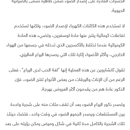
الحشرات القادرة على إصدار الضوء ضمن ظاهرة تسمى بالضيائية
الحيوية.
لا تستخدم هذه الكائنات الكهرباء لإصدار الضوء، ولكنها تستخدم
تفاعلات كيمائية ينتج عنها مادة لوسفرين، وتضيء هذه المادة
الكيميائية عندما تختلط بالأكسجين الذي تدخله في جسمها من الهواء
الخارجي، وأكثر الأضواء إثارة تلك التي يصدرها اليراع الماليزي.
تقول ثانشاروين عن هذه العملية إنها "لغة الحب لدى اليراع"، فعلى
الرغم من أن الإناث واليرقات من بعض الأنواع تنتج الضوء، فإن
الذكور عادة هم من يقدمون أكثر العروض بهرجة.
وتصدر ذكور اليراع الضوء بعد أن تقف مئات منه على شجرة واحدة
بين المستنقعات ويصدر الجميع الضوء في وقت واحد، فتضاء حينئذ
تلك الشجرة بالكامل مدة ثانية في شكل وميض يمكن رؤيته على بعد