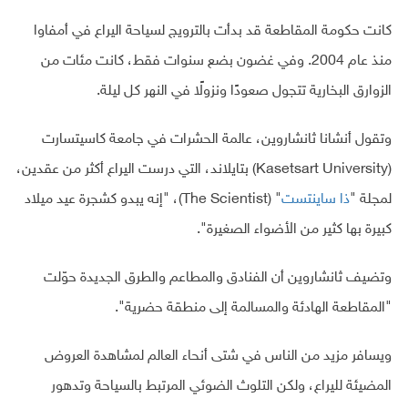
كانت حكومة المقاطعة قد بدأت بالترويج لسياحة اليراع في أمفاوا
منذ عام 2004. وفي غضون بضع سنوات فقط، كانت مئات من
الزوارق البخارية تتجول صعودًا ونزولًا في النهر كل ليلة.
وتقول أنشانا ثانشاروين، عالمة الحشرات في جامعة كاسيتسارت
(Kasetsart University) بتايلاند، التي درست اليراع أكثر من عقدين،
لمجلة "
ذا ساينتست
" (The Scientist)، "إنه يبدو كشجرة عيد ميلاد
كبيرة بها كثير من الأضواء الصغيرة".
وتضيف ثانشاروين أن الفنادق والمطاعم والطرق الجديدة حوّلت
"المقاطعة الهادئة والمسالمة إلى منطقة حضرية".
ويسافر مزيد من الناس في شتى أنحاء العالم لمشاهدة العروض
المضيئة لليراع، ولكن التلوث الضوئي المرتبط بالسياحة وتدهور