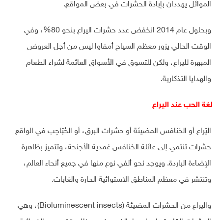
الموائل يهددان بإبادة الحشرات في بعض المواقع.
وبحلول عام 2014 انخفض عدد حشرات اليراع بنحو 80%، وفي
الوقت الحالي يزور معظم السياح أمفاوا ليس من أجل العروض
المبهرة لليراع، ولكن للتسوق في الأسواق العائمة لشراء الطعام
والهدايا التذكارية.
لغة الحب عند اليراع
اليَراع أو الخنافس المضيئة أو حشرات البرق، أو الحُبَاحِب في الواقع
حشرات تنتمي إلى عائلة الخنافس غمدية الأجنحة، وتتميز بظاهرة
الإضاءة الباردة. ويوجد نحو ألفي نوع منها في جميع أنحاء العالم،
وتنتشر في معظم المناطق الاستوائية الحارة والغابات.
واليراع من الحشرات المضيئة (Bioluminescent insects)‏، وهي