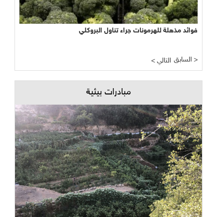
فوائد مذهلة للهرمونات جراء تناول البروكلي
السابق >
< التالي
مبادرات بيئية