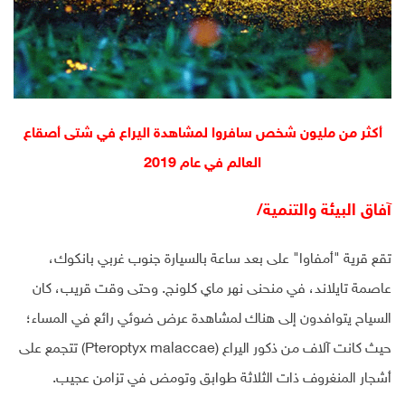
أكثر من مليون شخص سافروا لمشاهدة اليراع في شتى أصقاع
العالم في عام 2019
آفاق البيئة والتنمية/
تقع قرية "أمفاوا" على بعد ساعة بالسيارة جنوب غربي بانكوك،
عاصمة تايلاند، في منحنى نهر ماي كلونج. وحتى وقت قريب، كان
السياح يتوافدون إلى هناك لمشاهدة عرض ضوئي رائع في المساء؛
حيث كانت آلاف من ذكور اليراع (Pteroptyx malaccae) تتجمع على
أشجار المنغروف ذات الثلاثة طوابق وتومض في تزامن عجيب.