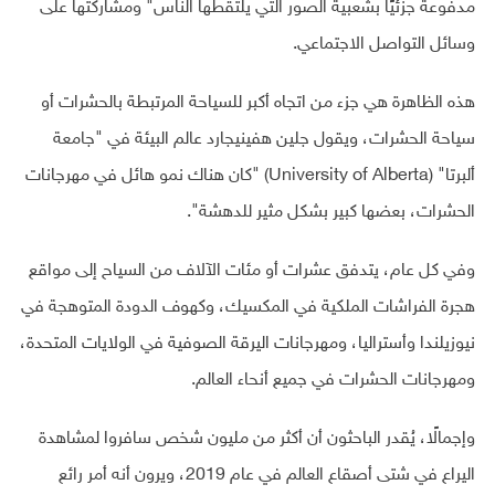
مدفوعة جزئيًا بشعبية الصور التي يلتقطها الناس" ومشاركتها على
وسائل التواصل الاجتماعي.
هذه الظاهرة هي جزء من اتجاه أكبر للسياحة المرتبطة بالحشرات أو
سياحة الحشرات، ويقول جلين هفينيجارد عالم البيئة في "جامعة
ألبرتا" (University of Alberta) "كان هناك نمو هائل في مهرجانات
الحشرات، بعضها كبير بشكل مثير للدهشة".
وفي كل عام، يتدفق عشرات أو مئات الآلاف من السياح إلى مواقع
هجرة الفراشات الملكية في المكسيك، وكهوف الدودة المتوهجة في
نيوزيلندا وأستراليا، ومهرجانات اليرقة الصوفية في الولايات المتحدة،
ومهرجانات الحشرات في جميع أنحاء العالم.
وإجمالًا، يُقدر الباحثون أن أكثر من مليون شخص سافروا لمشاهدة
اليراع في شتى أصقاع العالم في عام 2019، ويرون أنه أمر رائع