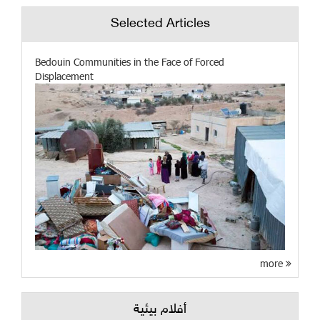
Selected Articles
Bedouin Communities in the Face of Forced
Displacement
more
أفلام بيئية