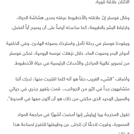
الاثنان علاقة قوية.
وقال فوستر إنّ علاقته بالأخطبوط عرفته بمدى هشاشة الحياة،
وارتباط البشر بالطبيعة، كما ساعدته أيضاً على أن يصبح أباً أفضل.
ويقودنا فوستر في رحلة تأمل واسترخاء بصوته الهادئ، وفي الخلفية
أمواج البحر وصوت الماء. خلال نزهات غوصه اليومية، تمكن فوستر
من تصوير غالبية المراحل والأحداث الرئيسية في حياة الأخطبوط.
وأضاف "الشيء الغريب حقاً هو أنه كلما اقتربت منها، تدرك أننا
متشابهون جداً في كثير من الجوانب... قمت بتغيير جذري في حياتي
والسبيل الوحيد الذي مكنني من ذلك هو أن أكون معها في المحيط".
تقول المخرجة بيبا إيرليش إنها أمضت أشهرًا في مراجعة المواد
المصورة، وقررت لاحقًا أن تتخلى عن وظيفتها لتتفرغ لصناعة هذا