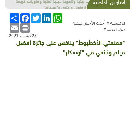
شذرات بيئية وتنموية...بنية تحتية وحلويات قبيحة
العناوين الداخلية
وحاكورة ونوبل وزيتون و"سيباط"
WhatsApp
LinkedIn
Twitter
Facebook
انشر
الرئيسية »
أحدث الأخبار البيئية
Email
Print
حول العالم
»
28 نيسان 2021
"معلمتي الأخطبوط" ينافس على جائزة أفضل
فيلم وثائقي في "أوسكار"