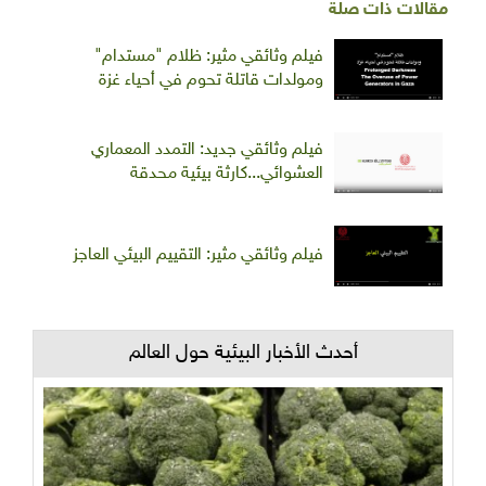
مقالات ذات صلة
فيلم وثائقي مثير: ظلام "مستدام"
ومولدات قاتلة تحوم في أحياء غزة
فيلم وثائقي جديد: التمدد المعماري
العشوائي...كارثة بيئية محدقة
فيلم وثائقي مثير: التقييم البيئي العاجز
أحدث الأخبار البيئية حول العالم