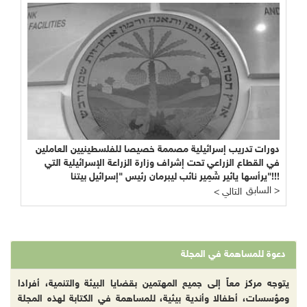
دورات تدريب إسرائيلية مصممة خصيصا للفلسطينيين العاملين
في القطاع الزراعي تحت إشراف وزارة الزراعة الإسرائيلية التي
يرأسها يائير شَمِير نائب ليبرمان رئيس "إسرائيل بيتنا"!!!
السابق >
< التالي
دعوة للمساهمة في المجلة
يتوجه مركز معاً إلى جميع المهتمين بقضايا البيئة والتنمية، أفرادا
ومؤسسات، أطفالا وأندية بيئية، للمساهمة في الكتابة لهذه المجلة