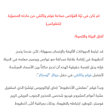
لم تكن في نيّة الغوّاص صناعة فيلم وثائقي من مادته المصوّرة
(نتفليكس)
آفاق البيئة والتنمية/
قد ترتبط الحيوانات الأليفة بالإنسان بسهولة، لكن عندما ينجح
أخطبوط في إقامة علاقة صداقة مع غواص ويصبح معلمه في الحياة
فإنه يحق لقصة حقيقية كهذه أن تحجز مكاناً بين الأسماء المرشحة
لأفضل
فيلم وثائقي
في حفل
جوائز "أوسكار
".
وبدأ فيلم "معلمتي الأخطبوط" (ماي أوكتوبوس تيتشر) الذي استغرق
عشرة أعوام كمشروع فيديو شخصي للمخرج الجنوب أفريقي كريج
فوستر، لتوطيد ارتباطه بالطبيعة، وذلك بمراقبة أنثى أخطبوط