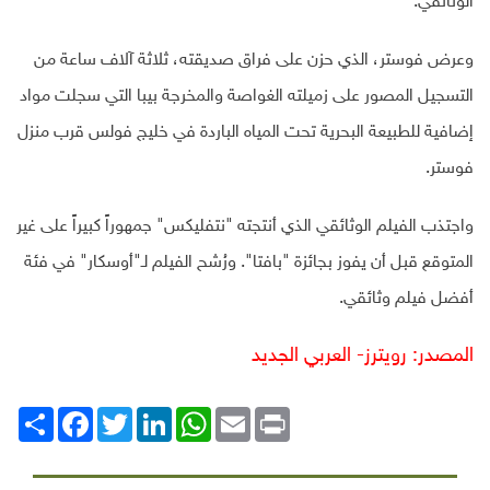
الوثائقي.
وعرض فوستر، الذي حزن على فراق صديقته، ثلاثة آلاف ساعة من
التسجيل المصور على زميلته الغواصة والمخرجة بيبا التي سجلت مواد
إضافية للطبيعة البحرية تحت المياه الباردة في خليج فولس قرب منزل
فوستر.
واجتذب الفيلم الوثائقي الذي أنتجته "نتفليكس" جمهوراً كبيراً على غير
المتوقع قبل أن يفوز بجائزة "بافتا". ورُشح الفيلم لـ"أوسكار" في فئة
أفضل فيلم وثائقي.
المصدر: رويترز- العربي الجديد
Print
Email
WhatsApp
LinkedIn
Twitter
انشر
Facebook