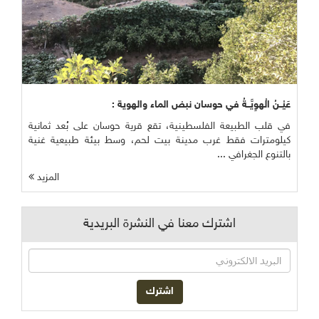
عَيْــنُ الْهوِيَّــةُ في حوسان نبض الماء والهوية :
في قلب الطبيعة الفلسطينية، تقع قرية حوسان على بُعد ثمانية
كيلومترات فقط غرب مدينة بيت لحم، وسط بيئة طبيعية غنية
بالتنوع الجغرافي ...
المزيد
اشترك معنا في النشرة البريدية