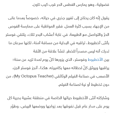
فضولية، وهو يمارس الغطس الحر قرب كيب تاون.
يقول إنّه كان يحتاج إلى تغيير جذري في حياته، خصوصاً بعدما عانى
من الإجهاد بسبب كثرة العمل. فقرر المواظبة على ممارسة الغوص
الحرّ والتواصل مع الطبيعة. في غابة أعشاب البحر تلك، يلتقي فوستر
بأنثى أخطبوط، تراقبه في البداية من مسافة آمنة، لكنها سرعان ما
تدرك أنه ليس مصدراً للخطر. تنشأ علاقة من الثقة
بين
الأخطبوط
وفوستر، الذي يزورها كلّ يوم لمدة تزيد عن سنة؛
يراقبها ويوثق كلّ لحظاته معها بكاميرته. هكذا، أنجز فوستر الجزء
الأصعب في صناعة الفيلم الوثائقي (My Octopus Teacher)، من
دون تخطيط أو نية لصناعة الفيلم.
وشاركته أنثى الأخطبوط حياتها الخاصة في منطقة عشبية بحرية كل
يوم على مدار عام قبل نفوقها بعد زواجها ووضعها البيض، وطوّر