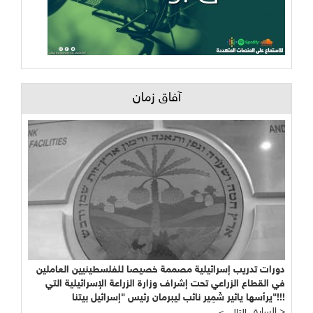
آفاق زمان
دورات تدريب إسرائيلية مصممة خصيصا للفلسطينيين العاملين
في القطاع الزراعي تحت إشراف وزارة الزراعة الإسرائيلية التي
يرأسها يائير شَمِير نائب ليبرمان رئيس "إسرائيل بيتنا"!!!
السابق >