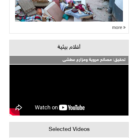
more
أفلام بيئية
تحقيق: مصانع مروية ومزارع عطشى
Selected Videos