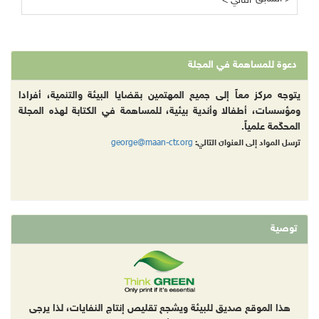
< التالي
دعوة للمساهمة في المجلة
يتوجه مركز معاً إلى جميع المهتمين بقضايا البيئة والتنمية، أفرادا
ومؤسسات، أطفالا وأندية بيئية، للمساهمة في الكتابة لهذه المجلة
المحكّمة علمياً.
george@maan-ctr.org
ترسل المواد إلى العنوان التالي:
توصية
هذا الموقع صديق للبيئة ويشجع تقليص إنتاج النفايات، لذا يرجى