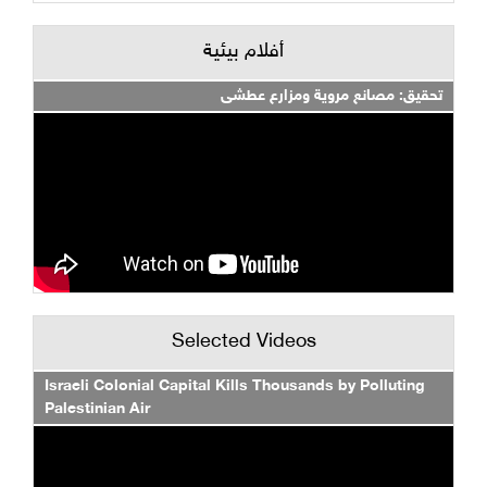
أفلام بيئية
تحقيق: مصانع مروية ومزارع عطشى
Selected Videos
Israeli Colonial Capital Kills Thousands by Polluting
Palestinian Air