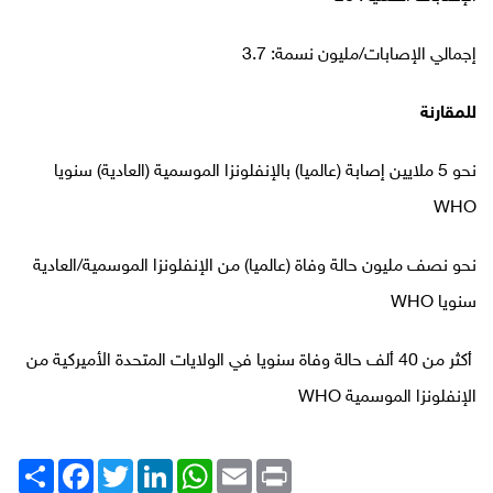
إجمالي الإصابات/مليون نسمة: 3.7
للمقارنة
نحو 5 ملايين إصابة (عالميا) بالإنفلونزا الموسمية (العادية) سنويا
WHO
نحو نصف مليون حالة وفاة (عالميا) من الإنفلونزا الموسمية/العادية
سنويا
WHO
أكثر من 40 ألف حالة وفاة سنويا في الولايات المتحدة الأميركية من
الإنفلونزا
الموسمية
WHO
Print
Email
WhatsApp
LinkedIn
Twitter
انشر
Facebook