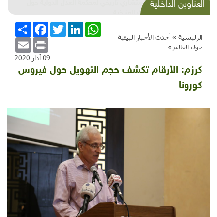
شذرات بيئية وتنموية...بنية تحتية وحلويات قبيحة
العناوين الداخلية
وحاكورة ونوبل وزيتون و"سيباط"
WhatsApp
LinkedIn
Twitter
Facebook
انشر
الرئيسية »
أحدث الأخبار البيئية
Email
Print
حول العالم
»
09 آذار 2020
كرزم: الأرقام تكشف حجم التهويل حول فيروس
كورونا