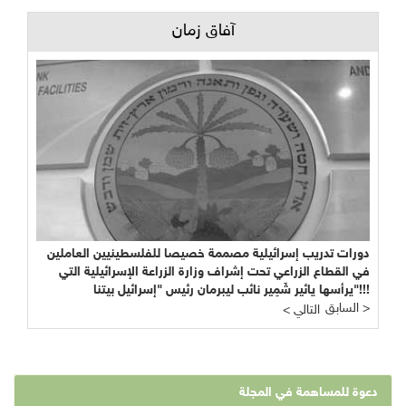
آفاق زمان
دورات تدريب إسرائيلية مصممة خصيصا للفلسطينيين العاملين
في القطاع الزراعي تحت إشراف وزارة الزراعة الإسرائيلية التي
يرأسها يائير شَمِير نائب ليبرمان رئيس "إسرائيل بيتنا"!!!
السابق >
< التالي
دعوة للمساهمة في المجلة