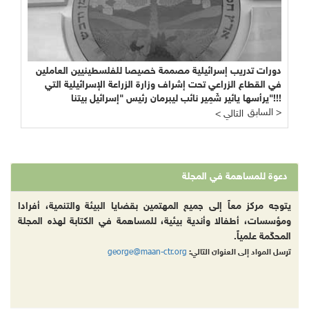
دورات تدريب إسرائيلية مصممة خصيصا للفلسطينيين العاملين
في القطاع الزراعي تحت إشراف وزارة الزراعة الإسرائيلية التي
يرأسها يائير شَمِير نائب ليبرمان رئيس "إسرائيل بيتنا"!!!
السابق >
< التالي
دعوة للمساهمة في المجلة
يتوجه مركز معاً إلى جميع المهتمين بقضايا البيئة والتنمية، أفرادا
ومؤسسات، أطفالا وأندية بيئية، للمساهمة في الكتابة لهذه المجلة
المحكّمة علمياً.
george@maan-ctr.org
ترسل المواد إلى العنوان التالي: