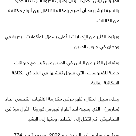
الفيروس ليس "جديدا" (كان يصيب الحيوانات)، لكنه جديد
بالنسبة للبشر بعد أن أصبح بإمكانه الانتقال بين أنواع مختلفة
من الكائنات.
ويرتبط الكثير من الإصابات الأولى بسوق للمأكولات البحرية في
ووهان في جنوب الصين.
ويتعامل الكثير من الناس في الصين عن قرب مع حيوانات
حاملة للفيروسات، التي يسهل تفشيها في البلد ذي الكثافة
السكانية العالية.
وعلى سبيل المثال، ظهر مرض متلازمة الالتهاب التنفسي الحاد
(سارس) - الذي يسببه أحد أطوار فيروس كورونا - لأول مرة في
الخفافيش، ثم انتقل إلى القطط، ومنها إلى البشر.
وبدأ وباء سارس في الصين عام 2002، وحصد أرواح 774