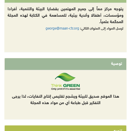
يتوجه مركز معاً إلى جميع المهتمين بقضايا البيئة والتنمية، أفرادا
ومؤسسات، أطفالا وأندية بيئية، للمساهمة في الكتابة لهذه المجلة
المحكّمة علمياً.
george@maan-ctr.org
ترسل المواد إلى العنوان التالي:
توصية
هذا الموقع صديق للبيئة ويشجع تقليص إنتاج النفايات، لذا يرجى
التفكير قبل طباعة أي من مواد هذه المجلة