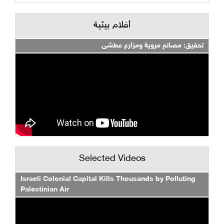
أفلام بيئية
تحقيق: مصانع مروية ومزارع عطشى
Selected Videos
Israeli Colonial Capital Kills Thousands by Polluting
Palestinian Air