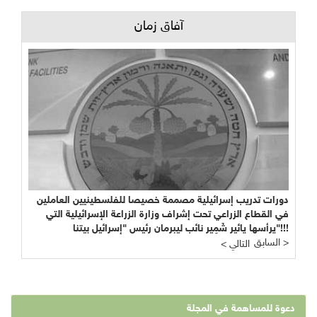
آفاق زمان
دورات تدريب إسرائيلية مصممة خصيصا للفلسطينيين العاملين
في القطاع الزراعي تحت إشراف وزارة الزراعة الإسرائيلية التي
يرأسها يائير شَمِير نائب ليبرمان رئيس "إسرائيل بيتنا"!!!
السابق >
< التالي
دعوة للمساهمة في المجلة