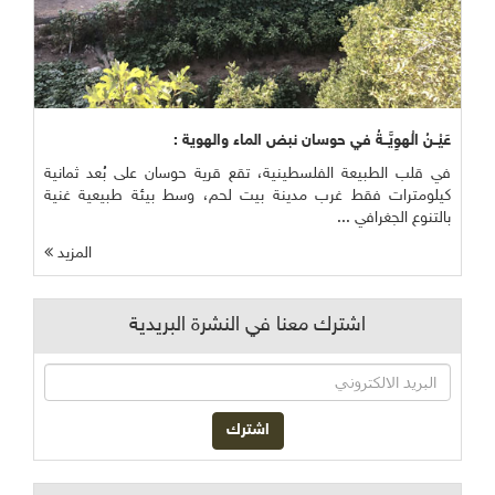
عَيْــنُ الْهوِيَّــةُ في حوسان نبض الماء والهوية :
في قلب الطبيعة الفلسطينية، تقع قرية حوسان على بُعد ثمانية
كيلومترات فقط غرب مدينة بيت لحم، وسط بيئة طبيعية غنية
بالتنوع الجغرافي ...
المزيد
اشترك معنا في النشرة البريدية