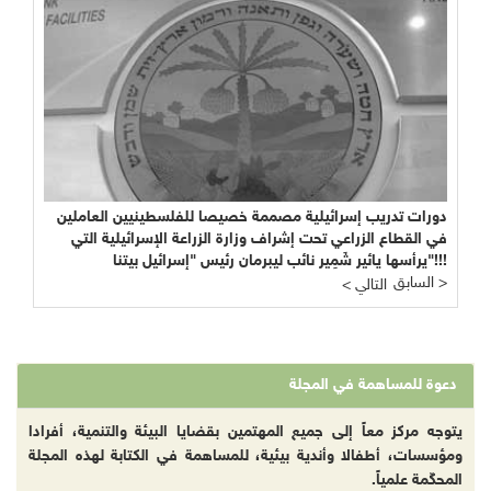
دورات تدريب إسرائيلية مصممة خصيصا للفلسطينيين العاملين
في القطاع الزراعي تحت إشراف وزارة الزراعة الإسرائيلية التي
يرأسها يائير شَمِير نائب ليبرمان رئيس "إسرائيل بيتنا"!!!
السابق >
< التالي
دعوة للمساهمة في المجلة
يتوجه مركز معاً إلى جميع المهتمين بقضايا البيئة والتنمية، أفرادا
ومؤسسات، أطفالا وأندية بيئية، للمساهمة في الكتابة لهذه المجلة
المحكّمة علمياً.