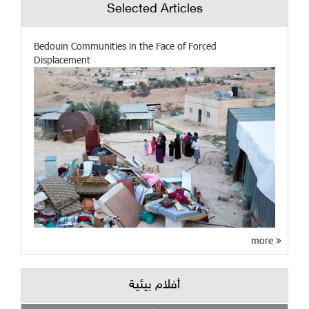
Selected Articles
Bedouin Communities in the Face of Forced
Displacement
more
أفلام بيئية