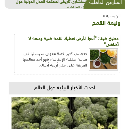
شذرات بيئية وتنموية...بنية تحتية وحلويات قبيحة
العناوين الداخلية
وحاكورة ونوبل وزيتون و"سيباط"
الرئيسية »
وليمة القمح
مطبخ هيفا: "أعطِ الأرض تعطيك لقمة هنية ومتعة لا
تُضاهى"
تعجبني كثيرا قصة مقهى سيسليا في
مدينة صقلية الإيطالية؛ فهو أحد معالمها
العريقة على مدار أربعة أجيال.
أحدث الأخبار البيئية حول العالم