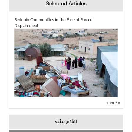
Selected Articles
Bedouin Communities in the Face of Forced
Displacement
more
أفلام بيئية