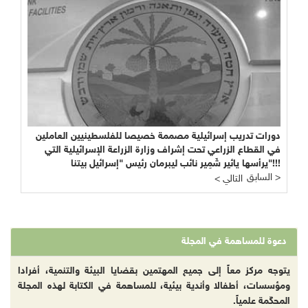
دورات تدريب إسرائيلية مصممة خصيصا للفلسطينيين العاملين
في القطاع الزراعي تحت إشراف وزارة الزراعة الإسرائيلية التي
يرأسها يائير شَمِير نائب ليبرمان رئيس "إسرائيل بيتنا"!!!
السابق >
< التالي
دعوة للمساهمة في المجلة
يتوجه مركز معاً إلى جميع المهتمين بقضايا البيئة والتنمية، أفرادا
ومؤسسات، أطفالا وأندية بيئية، للمساهمة في الكتابة لهذه المجلة
المحكّمة علمياً.