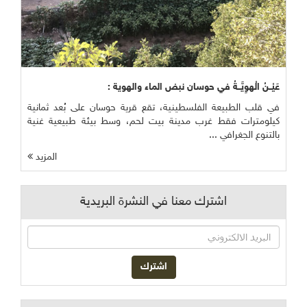
عَيْــنُ الْهوِيَّــةُ في حوسان نبض الماء والهوية :
في قلب الطبيعة الفلسطينية، تقع قرية حوسان على بُعد ثمانية
كيلومترات فقط غرب مدينة بيت لحم، وسط بيئة طبيعية غنية
بالتنوع الجغرافي ...
المزيد
اشترك معنا في النشرة البريدية