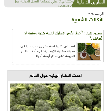
شذرات بيئية وتنموية...بنية تحتية وحلويات قبيحة
العناوين الداخلية
وحاكورة ونوبل وزيتون و"سيباط"
الرئيسية »
الأكلات الشعبية
مطبخ هيفا: "أعطِ الأرض تعطيك لقمة هنية ومتعة لا
تُضاهى"
تعجبني كثيرا قصة مقهى سيسليا في
مدينة صقلية الإيطالية؛ فهو أحد معالمها
العريقة على مدار أربعة أجيال.
أحدث الأخبار البيئية حول العالم