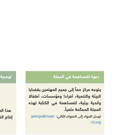
دعوة للمساهمة في المجلة
توصية
يتوجه مركز معاً إلى جميع المهتمين بقضايا
البيئة والتنمية، أفرادا ومؤسسات، أطفالا
وأندية بيئية، للمساهمة في الكتابة لهذه
المجلة المحكّمة علمياً.
هذا ال
george@maan-
ترسل المواد إلى العنوان التالي:
إنتاج ال
ctr.org