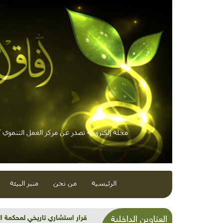
مجلة إلكترونية تصدر عن مركز العمل التنموي / 
الرئيسية
من نحن
منبر البيئة
شذرات بيئية وتنموية...بنية تح
العناوين الداخلية