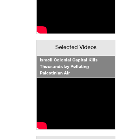
Selected Videos
Israeli Colonial Capital Kills
Thousands by Polluting
Palestinian Air