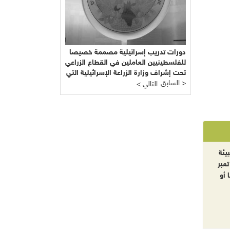
دورات تدريب إسرائيلية مصممة خصيصا
للفلسطينيين العاملين في القطاع الزراعي
تحت إشراف وزارة الزراعة الإسرائيلية التي
السابق >
يرأسها يائير شَمِير نائب ليبرمان رئيس
< التالي
"إسرائيل بيتنا"!!!
يئة
تعبر
 أو