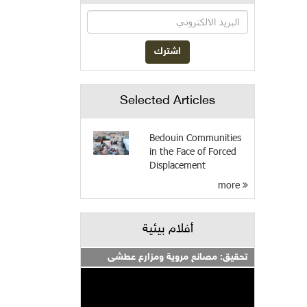
Selected Articles
Bedouin Communities
in the Face of Forced
Displacement
more
أفلام بيئية
تحقيق: مصانع مروية ومزارع عطشى