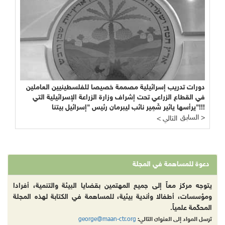
دورات تدريب إسرائيلية مصممة خصيصا للفلسطينيين العاملين
في القطاع الزراعي تحت إشراف وزارة الزراعة الإسرائيلية التي
يرأسها يائير شَمِير نائب ليبرمان رئيس "إسرائيل بيتنا"!!!
السابق >
< التالي
دعوة للمساهمة في المجلة
يتوجه مركز معاً إلى جميع المهتمين بقضايا البيئة والتنمية، أفرادا
ومؤسسات، أطفالا وأندية بيئية، للمساهمة في الكتابة لهذه المجلة
المحكّمة علمياً.
george@maan-ctr.org
ترسل المواد إلى العنوان التالي: