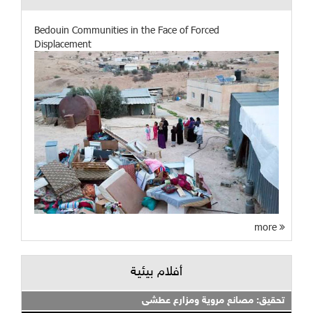
Bedouin Communities in the Face of Forced
Displacement
more
أفلام بيئية
تحقيق: مصانع مروية ومزارع عطشى