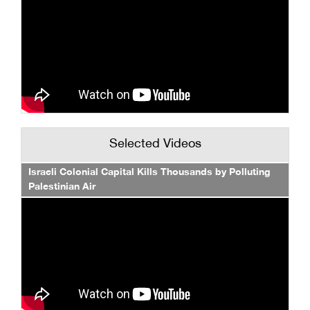
Selected Videos
Israeli Colonial Capital Kills Thousands by Polluting
Palestinian Air