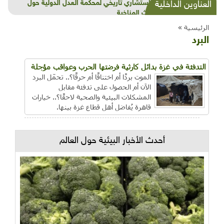
شذرات بيئية وتنموية...بنية تحتية وحلويات قبيحة
العناوين الداخلية
وحاكورة ونوبل وزيتون و"سيباط"
الرئيسية »
البرد
التدفئة في غزة بدائل كارثية فرضتها الحرب وعواقب مؤجلة
الموت بردًا أم اختناقًا أم حرقًا؟.. تحمّل البرد
الآن أم الحصول على تدفئة مقابل
المشكلات البيئية والصحية لاحقًا؟.. خيارات
قاهرة يُفاضل أهل قطاع غزة بينها.
أحدث الأخبار البيئية حول العالم