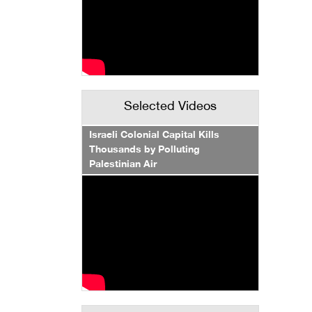
Selected Videos
Israeli Colonial Capital Kills
Thousands by Polluting
Palestinian Air