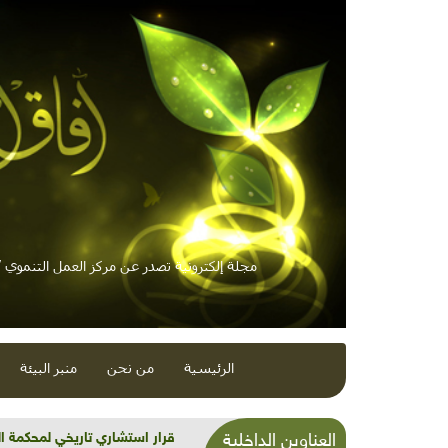
مجلة إلكترونية تصدر عن مركز العمل التنموي / 
الرئيسية
من نحن
منبر البيئة
شذرات بيئية وتنموية...بنية تح
العناوين الداخلية