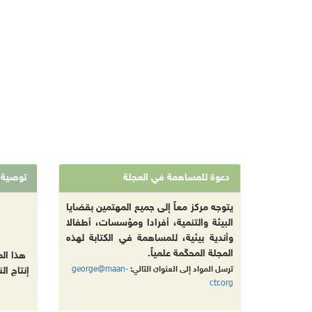
دعوة للمساهمة في المجلة
توصية
يتوجه مركز معاً إلى جميع المهتمين بقضايا
البيئة والتنمية، أفرادا ومؤسسات، أطفالا
وأندية بيئية، للمساهمة في الكتابة لهذه
المجلة المحكّمة علمياً.
هذا ال
george@maan-
ترسل المواد إلى العنوان التالي:
إنتاج ال
ctr.org