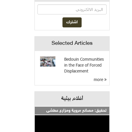
Selected Articles
Bedouin Communities
in the Face of Forced
Displacement
more
أفلام بيئية
تحقيق: مصانع مروية ومزارع عطشى