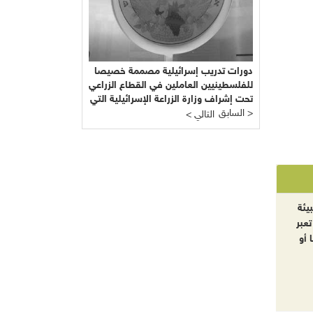
دورات تدريب إسرائيلية مصممة خصيصا
للفلسطينيين العاملين في القطاع الزراعي
تحت إشراف وزارة الزراعة الإسرائيلية التي
السابق >
يرأسها يائير شَمِير نائب ليبرمان رئيس
< التالي
"إسرائيل بيتنا"!!!
يئة
تعبر
 أو