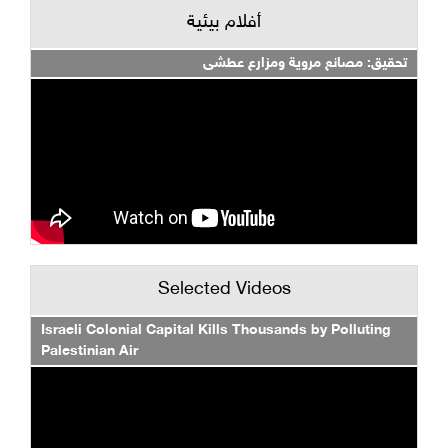
أفلام بيئية
تحقيق: مصانع مروية ومزارع عطشى
Selected Videos
Israeli Colonial Capital Kills Thousands by Polluting
Palestinian Air