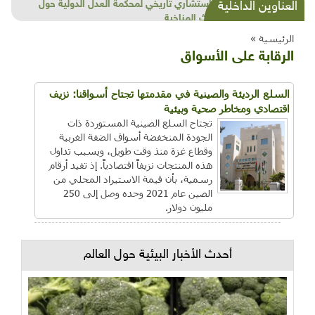
شذرات بيئية وتنموية...بنية تحتية وحلويات قبيحة
العناوين الداخلية
وحاكورة ونوبل وزيتون و"سيباط"
الرئيسية »
الرقابة على الأسواق
السلع الرديئة والصينية في مقدمتها تجتاح أسواقنا: نزيف
اقتصادي ومخاطر صحية وبيئية
تجتاح السلع الصينية المستوردة ذات
الجودة المنخفضة أسواق الضفة الغربية
وقطاع غزة منذ وقت طويل، ويسبب تداول
هذه المنتجات نزيفاً اقتصادياً. إذ تفيد أرقام
رسمية، بأن قيمة الاستيراد المحلي من
الصين عام 2021 وحده وصل إلى 250
مليون دولار.
أحدث الأخبار البيئية حول العالم