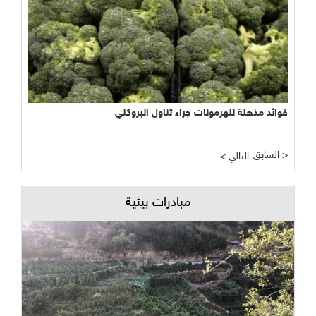
فوائد مذهلة للهرمونات جراء تناول البروكلي
السابق >
< التالي
مبادرات بيئية