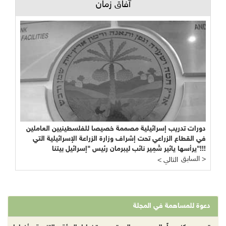
آفاق زمان
دورات تدريب إسرائيلية مصممة خصيصا للفلسطينيين العاملين
في القطاع الزراعي تحت إشراف وزارة الزراعة الإسرائيلية التي
يرأسها يائير شَمِير نائب ليبرمان رئيس "إسرائيل بيتنا"!!!
السابق >
< التالي
دعوة للمساهمة في المجلة