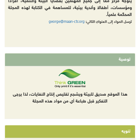
يتوجه مركز معاً إلى جميع المهتمين بقضايا البيئة والتنمية، أفرادا
ومؤسسات، أطفالا وأندية بيئية، للمساهمة في الكتابة لهذه المجلة
المحكّمة علمياً.
george@maan-ctr.org
ترسل المواد إلى العنوان التالي:
توصية
هذا الموقع صديق للبيئة ويشجع تقليص إنتاج النفايات، لذا يرجى
التفكير قبل طباعة أي من مواد هذه المجلة
تنويه