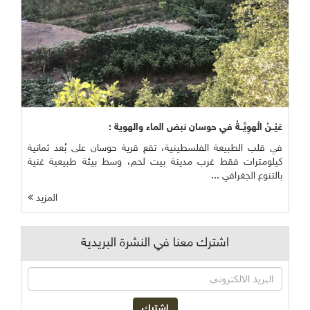
عَيْــنُ الْهوِيَّــةُ في حوسان نبض الماء والهوية :
في قلب الطبيعة الفلسطينية، تقع قرية حوسان على بُعد ثمانية
كيلومترات فقط غرب مدينة بيت لحم، وسط بيئة طبيعية غنية
بالتنوع الجغرافي ...
المزيد
اشترك معنا في النشرة البريدية