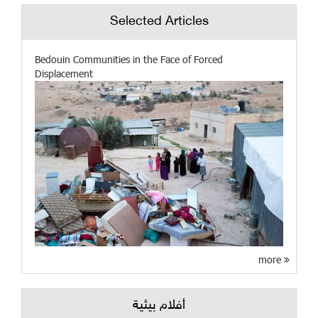
Selected Articles
Bedouin Communities in the Face of Forced
Displacement
more
أفلام بيئية