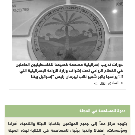
دورات تدريب إسرائيلية مصممة خصيصا للفلسطينيين العاملين
في القطاع الزراعي تحت إشراف وزارة الزراعة الإسرائيلية التي
يرأسها يائير شَمِير نائب ليبرمان رئيس "إسرائيل بيتنا"!!!
السابق >
< التالي
دعوة للمساهمة في المجلة
يتوجه مركز معاً إلى جميع المهتمين بقضايا البيئة والتنمية، أفرادا
ومؤسسات، أطفالا وأندية بيئية، للمساهمة في الكتابة لهذه المجلة