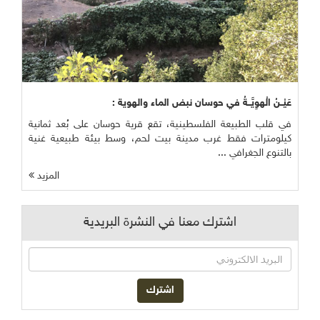
عَيْــنُ الْهوِيَّــةُ في حوسان نبض الماء والهوية :
في قلب الطبيعة الفلسطينية، تقع قرية حوسان على بُعد ثمانية
كيلومترات فقط غرب مدينة بيت لحم، وسط بيئة طبيعية غنية
بالتنوع الجغرافي ...
المزيد
اشترك معنا في النشرة البريدية