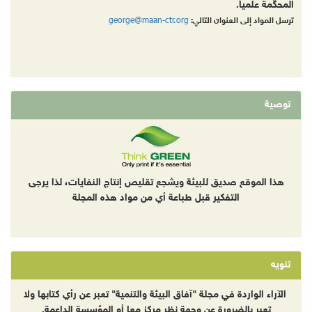
المحكّمة علمياً.
george@maan-ctr.org
ترسل المواد إلى العنوان التالي:
توصية
هذا الموقع صديق للبيئة ويشجع تقليص إنتاج النفايات، لذا يرجى
التفكير قبل طباعة أي من مواد هذه المجلة
تنويه
الآراء الواردة في مجلة "آفاق البيئة والتنمية" تعبر عن رأي كتابها ولا
تعبر بالضرورة عن وجهة نظر مركز معا أو المؤسسة الداعمة.