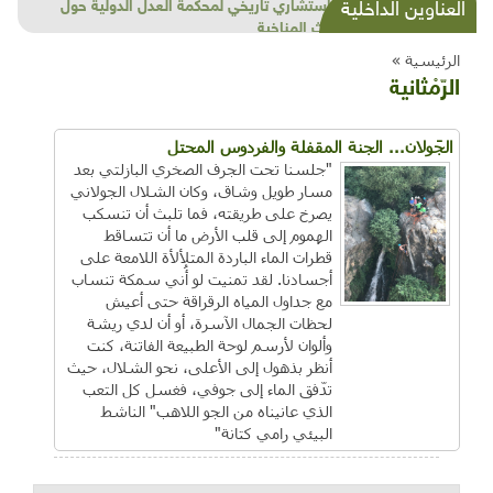
شذرات بيئية وتنموية...بنية تحتية وحلويات قبيحة
العناوين الداخلية
وحاكورة ونوبل وزيتون و"سيباط"
الرئيسية »
الرّمْثانية
الجَولان... الجنة المقفلة والفردوس المحتل
"جلسنا تحت الجرف الصخري البازلتي بعد
مسار طويل وشاق، وكان الشلال الجولاني
يصرخ على طريقته، فما تلبث أن تنسكب
الهموم إلى قلب الأرض ما أن تتساقط
قطرات الماء الباردة المتلألأة اللامعة على
أجسادنا. لقد تمنيت لو أُني سمكة تنساب
مع جداول المياه الرقراقة حتى أعيش
لحظات الجمال الآسرة، أو أن لدي ريشة
وألوان لأرسم لوحة الطبيعة الفاتنة، كنت
أنظر بذهول إلى الأعلى، نحو الشلال، حيث
تدّفق الماء إلى جوفي، فغسل كل التعب
الذي عانيناه من الجو اللاهب" الناشط
البيئي رامي كتانة"