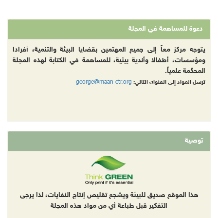
دعوة للمساهمة في المجلة
يتوجه مركز معاً إلى جميع المهتمين بقضايا البيئة والتنمية، أفرادا
ومؤسسات، أطفالا وأندية بيئية، للمساهمة في الكتابة لهذه المجلة
المحكّمة علمياً.
george@maan-ctr.org
ترسل المواد إلى العنوان التالي:
توصية
هذا الموقع صديق للبيئة ويشجع تقليص إنتاج النفايات، لذا يرجى
التفكير قبل طباعة أي من مواد هذه المجلة