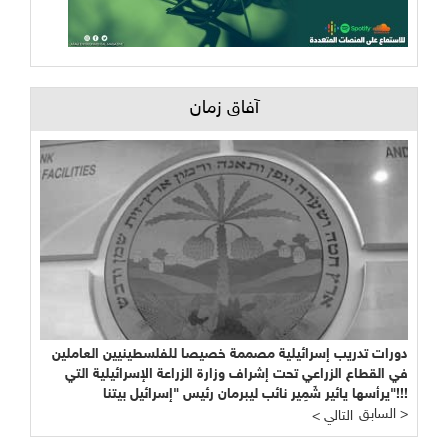
آفاق زمان
دورات تدريب إسرائيلية مصممة خصيصا للفلسطينيين العاملين
في القطاع الزراعي تحت إشراف وزارة الزراعة الإسرائيلية التي
يرأسها يائير شَمِير نائب ليبرمان رئيس "إسرائيل بيتنا"!!!
السابق >
< التالي