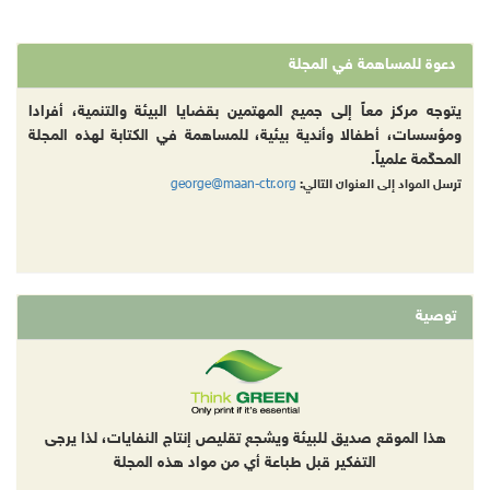
دعوة للمساهمة في المجلة
يتوجه مركز معاً إلى جميع المهتمين بقضايا البيئة والتنمية، أفرادا
ومؤسسات، أطفالا وأندية بيئية، للمساهمة في الكتابة لهذه المجلة
المحكّمة علمياً.
george@maan-ctr.org
ترسل المواد إلى العنوان التالي:
توصية
هذا الموقع صديق للبيئة ويشجع تقليص إنتاج النفايات، لذا يرجى
التفكير قبل طباعة أي من مواد هذه المجلة