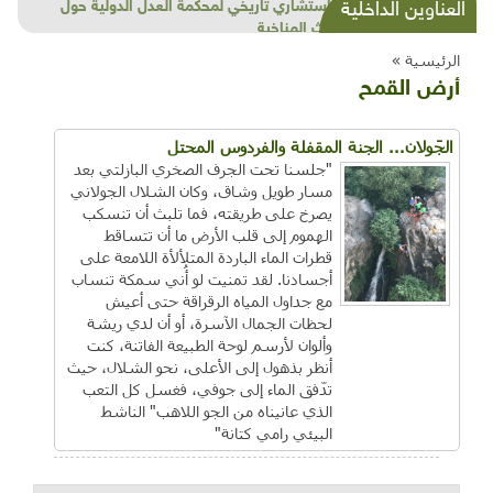
شذرات بيئية وتنموية...بنية تحتية وحلويات قبيحة
العناوين الداخلية
وحاكورة ونوبل وزيتون و"سيباط"
الرئيسية »
أرض القمح
الجَولان... الجنة المقفلة والفردوس المحتل
"جلسنا تحت الجرف الصخري البازلتي بعد
مسار طويل وشاق، وكان الشلال الجولاني
يصرخ على طريقته، فما تلبث أن تنسكب
الهموم إلى قلب الأرض ما أن تتساقط
قطرات الماء الباردة المتلألأة اللامعة على
أجسادنا. لقد تمنيت لو أُني سمكة تنساب
مع جداول المياه الرقراقة حتى أعيش
لحظات الجمال الآسرة، أو أن لدي ريشة
وألوان لأرسم لوحة الطبيعة الفاتنة، كنت
أنظر بذهول إلى الأعلى، نحو الشلال، حيث
تدّفق الماء إلى جوفي، فغسل كل التعب
الذي عانيناه من الجو اللاهب" الناشط
البيئي رامي كتانة"