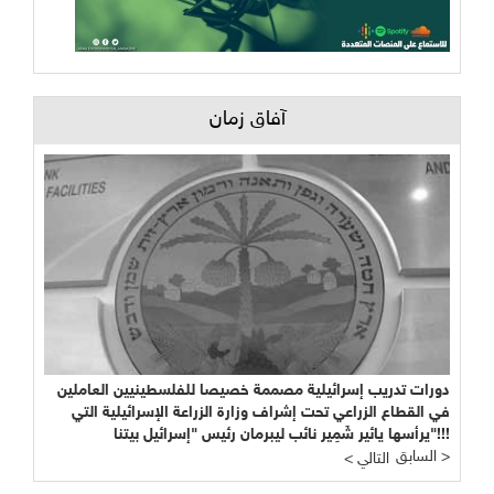
آفاق زمان
دورات تدريب إسرائيلية مصممة خصيصا للفلسطينيين العاملين
في القطاع الزراعي تحت إشراف وزارة الزراعة الإسرائيلية التي
يرأسها يائير شَمِير نائب ليبرمان رئيس "إسرائيل بيتنا"!!!
السابق >
< التالي