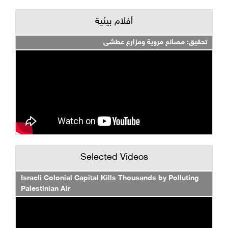
أفلام بيئية
تحقيق: مصانع مروية ومزارع عطشى
Selected Videos
Israeli Colonial Capital Kills Thousands by Polluting
Palestinian Air