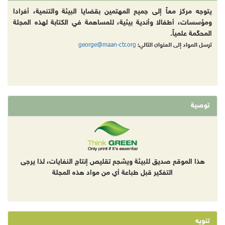
يتوجه مركز معاً إلى جميع المهتمين بقضايا البيئة والتنمية، أفرادا
ومؤسسات، أطفالا وأندية بيئية، للمساهمة في الكتابة لهذه المجلة
المحكّمة علمياً.
george@maan-ctr.org
ترسل المواد إلى العنوان التالي:
توصية
هذا الموقع صديق للبيئة ويشجع تقليص إنتاج النفايات، لذا يرجى
التفكير قبل طباعة أي من مواد هذه المجلة
تنويه