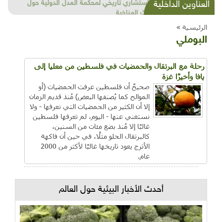
شذرات بيئية وتنموية...بنية تحتية وحلويات قبيحة
العناوين الداخلية
وحاكورة ونوبل وزيتون و"سيباط"
الرئيسية »
البوملي
رحلة مع البرتقال والحمضيات في فلسطين من معليا إلى
يافا وأخيرًا غزة
صحيحٌ أن فلسطين عرفت الحمضيات (أو
الموالح كما يُصنفها البعض) مُنذ قديم الزمان
إلا أن الكثير من الحمضيات التي نعرفها - ولا
نستغني عنها - اليوم، لم تعرفها فلسطين
غالبًا إلا مُنذ بضع مئات من السنين،
كالبرتقال الحلو مثلًا، في حين أن فاكهة
الأترج يعود تاريخها غالبًا لأكثر من 2000
عام.
أحدث الأخبار البيئية حول العالم