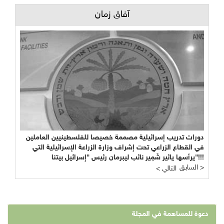
آفاق زمان
دورات تدريب إسرائيلية مصممة خصيصا للفلسطينيين العاملين
في القطاع الزراعي تحت إشراف وزارة الزراعة الإسرائيلية التي
يرأسها يائير شَمِير نائب ليبرمان رئيس "إسرائيل بيتنا"!!!
السابق >
< التالي
دعوة للمساهمة في المجلة