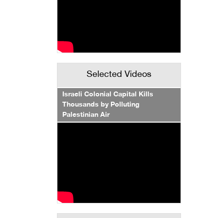
Selected Videos
Israeli Colonial Capital Kills
Thousands by Polluting
Palestinian Air