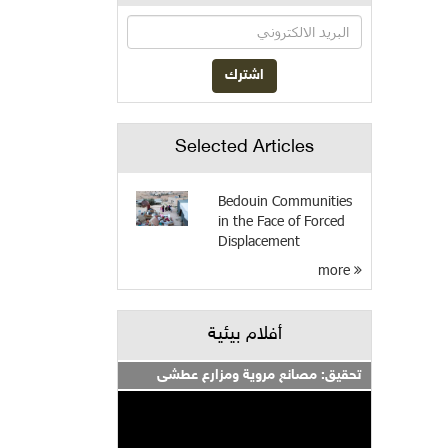
Selected Articles
Bedouin Communities
in the Face of Forced
Displacement
more
أفلام بيئية
تحقيق: مصانع مروية ومزارع عطشى