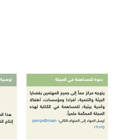
دعوة للمساهمة في المجلة
توصية
يتوجه مركز معاً إلى جميع المهتمين بقضايا
البيئة والتنمية، أفرادا ومؤسسات، أطفالا
وأندية بيئية، للمساهمة في الكتابة لهذه
المجلة المحكّمة علمياً.
هذا ال
george@maan-
ترسل المواد إلى العنوان التالي:
إنتاج ال
ctr.org