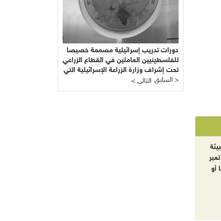
دورات تدريب إسرائيلية مصممة خصيصا
للفلسطينيين العاملين في القطاع الزراعي
تحت إشراف وزارة الزراعة الإسرائيلية التي
السابق >
يرأسها يائير شَمِير نائب ليبرمان رئيس
< التالي
"إسرائيل بيتنا"!!!
يئة
تعبر
 أو