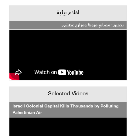
أفلام بيئية
تحقيق: مصانع مروية ومزارع عطشى
Selected Videos
Israeli Colonial Capital Kills Thousands by Polluting
Palestinian Air