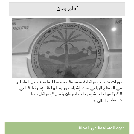
آفاق زمان
دورات تدريب إسرائيلية مصممة خصيصا للفلسطينيين العاملين
في القطاع الزراعي تحت إشراف وزارة الزراعة الإسرائيلية التي
يرأسها يائير شَمِير نائب ليبرمان رئيس "إسرائيل بيتنا"!!!
السابق >
< التالي
دعوة للمساهمة في المجلة