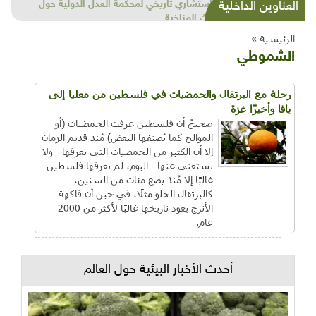
شذرات بيئية وتنموية...بنية تحتية وحلويات قبيحة
العناوين الداخلية
وحاكورة ونوبل وزيتون و"سيباط"
الرئيسية »
الشموطي
رحلة مع البرتقال والحمضيات في فلسطين من معليا إلى
يافا وأخيرًا غزة
صحيحٌ أن فلسطين عرفت الحمضيات (أو
الموالح كما يُصنفها البعض) مُنذ قديم الزمان
إلا أن الكثير من الحمضيات التي نعرفها - ولا
نستغني عنها - اليوم، لم تعرفها فلسطين
غالبًا إلا مُنذ بضع مئات من السنين،
كالبرتقال الحلو مثلًا، في حين أن فاكهة
الأترج يعود تاريخها غالبًا لأكثر من 2000
عام.
أحدث الأخبار البيئية حول العالم