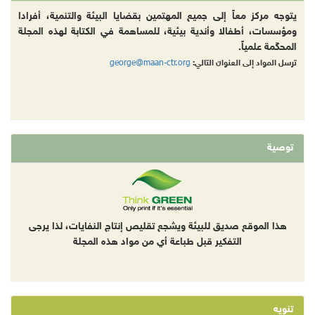
يتوجه مركز معاً إلى جميع المهتمين بقضايا البيئة والتنمية، أفرادا
ومؤسسات، أطفالا وأندية بيئية، للمساهمة في الكتابة لهذه المجلة
المحكّمة علمياً.
george@maan-ctr.org
ترسل المواد إلى العنوان التالي:
توصية
هذا الموقع صديق للبيئة ويشجع تقليص إنتاج النفايات، لذا يرجى
التفكير قبل طباعة أي من مواد هذه المجلة
تنويه