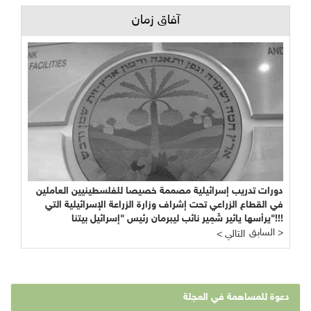
آفاق زمان
دورات تدريب إسرائيلية مصممة خصيصا للفلسطينيين العاملين
في القطاع الزراعي تحت إشراف وزارة الزراعة الإسرائيلية التي
يرأسها يائير شَمِير نائب ليبرمان رئيس "إسرائيل بيتنا"!!!
السابق >
< التالي
دعوة للمساهمة في المجلة