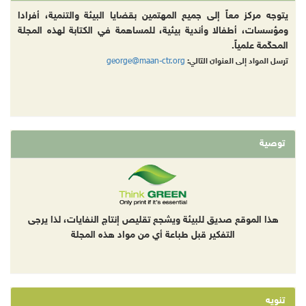
يتوجه مركز معاً إلى جميع المهتمين بقضايا البيئة والتنمية، أفرادا
ومؤسسات، أطفالا وأندية بيئية، للمساهمة في الكتابة لهذه المجلة
المحكّمة علمياً.
george@maan-ctr.org
ترسل المواد إلى العنوان التالي:
توصية
هذا الموقع صديق للبيئة ويشجع تقليص إنتاج النفايات، لذا يرجى
التفكير قبل طباعة أي من مواد هذه المجلة
تنويه