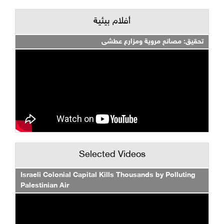
أفلام بيئية
تحقيق: مصانع مروية ومزارع عطشى
Selected Videos
Israeli Colonial Capital Kills Thousands by Polluting
Palestinian Air