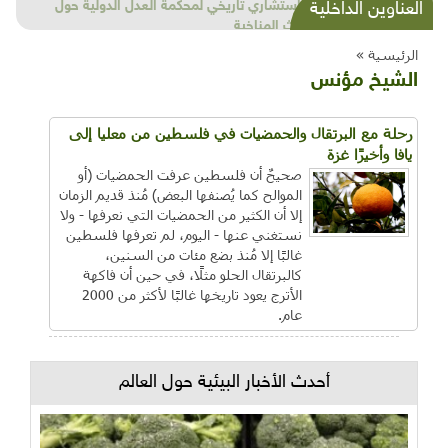
شذرات بيئية وتنموية...بنية تحتية وحلويات قبيحة
العناوين الداخلية
وحاكورة ونوبل وزيتون و"سيباط"
الرئيسية »
الشيخ مؤنس
رحلة مع البرتقال والحمضيات في فلسطين من معليا إلى
يافا وأخيرًا غزة
صحيحٌ أن فلسطين عرفت الحمضيات (أو
الموالح كما يُصنفها البعض) مُنذ قديم الزمان
إلا أن الكثير من الحمضيات التي نعرفها - ولا
نستغني عنها - اليوم، لم تعرفها فلسطين
غالبًا إلا مُنذ بضع مئات من السنين،
كالبرتقال الحلو مثلًا، في حين أن فاكهة
الأترج يعود تاريخها غالبًا لأكثر من 2000
عام.
أحدث الأخبار البيئية حول العالم