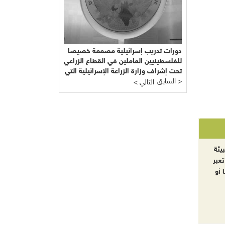
دورات تدريب إسرائيلية مصممة خصيصا
للفلسطينيين العاملين في القطاع الزراعي
تحت إشراف وزارة الزراعة الإسرائيلية التي
السابق >
يرأسها يائير شَمِير نائب ليبرمان رئيس
< التالي
"إسرائيل بيتنا"!!!
يئة
تعبر
 أو