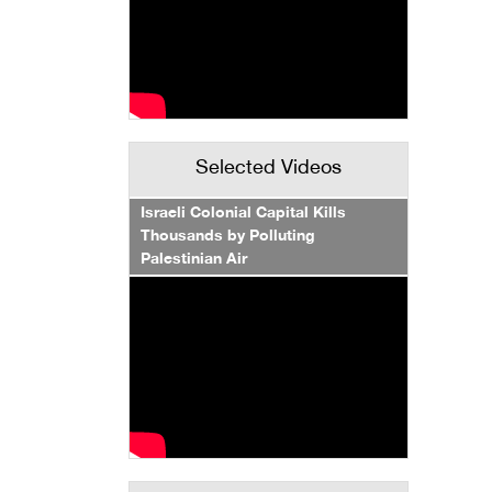
Selected Videos
Israeli Colonial Capital Kills
Thousands by Polluting
Palestinian Air