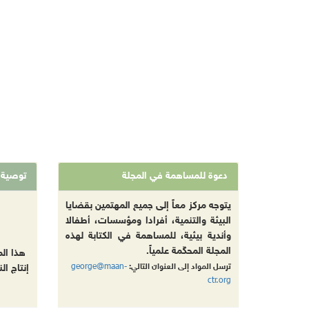
دعوة للمساهمة في المجلة
توصية
يتوجه مركز معاً إلى جميع المهتمين بقضايا
البيئة والتنمية، أفرادا ومؤسسات، أطفالا
وأندية بيئية، للمساهمة في الكتابة لهذه
المجلة المحكّمة علمياً.
هذا ال
george@maan-
ترسل المواد إلى العنوان التالي:
إنتاج ال
ctr.org