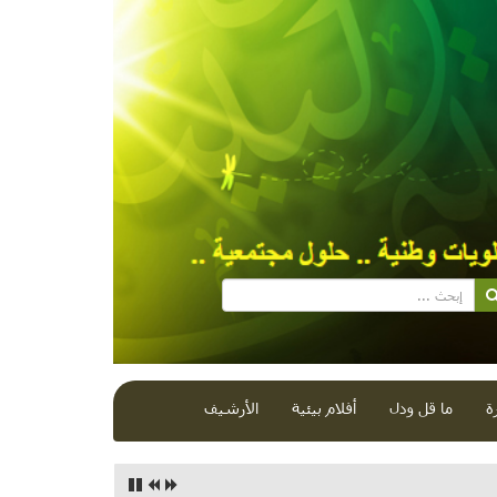
ة
ما قل ودل
أفلام بيئية
الأرشيف