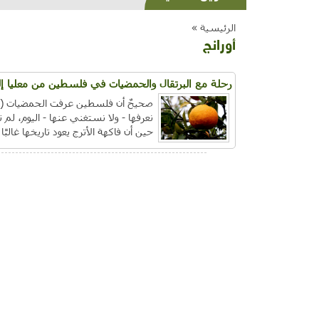
الرئيسية »
أورانج
رحلة مع البرتقال والحمضيات في فلسطين من معليا إلى 
صحيحٌ أن فلسطين عرفت الحمضيات (أو ال
نعرفها - ولا نستغني عنها - اليوم، لم ت
حين أن فاكهة الأترج يعود تاريخها غالبًا لأكثر م